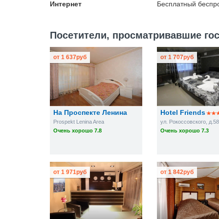
Интернет
Бесплатный
беспро
Посетители, просматривавшие гос
от
1 637
руб
от
1 707
руб
На Проспекте Ленина
Hotel Friends
Prospekt Lenina Area
ул. Рокоссовского, д.5
Очень хорошо 7.8
Очень хорошо 7.3
от
1 971
руб
от
1 842
руб