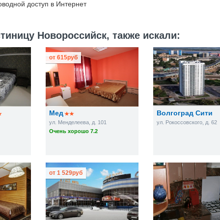
водной доступ в Интернет
тиницу Новороссийск, также искали:
от
615
руб
Мед
Волгоград Сити
8
ул. Менделеева, д. 101
ул. Рокоссовского, д. 62
Очень хорошо 7.2
от
1 529
руб