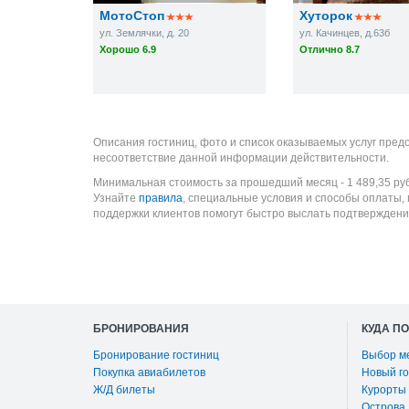
МотоСтоп
Хуторок
ул. Землячки, д. 20
ул. Качинцев, д.63б
Хорошо 6.9
Отлично 8.7
Описания гостиниц, фото и список оказываемых услуг пред
несоответствие данной информации действительности.
Минимальная стоимость за прошедший месяц -
1 489,35
ру
Узнайте
правила
, специальные условия и способы оплаты,
поддержки клиентов помогут быстро выслать подтверждени
БРОНИРОВАНИЯ
КУДА П
Бронирование гостиниц
Выбор м
Покупка авиабилетов
Новый го
Ж/Д билеты
Курорты
Острова