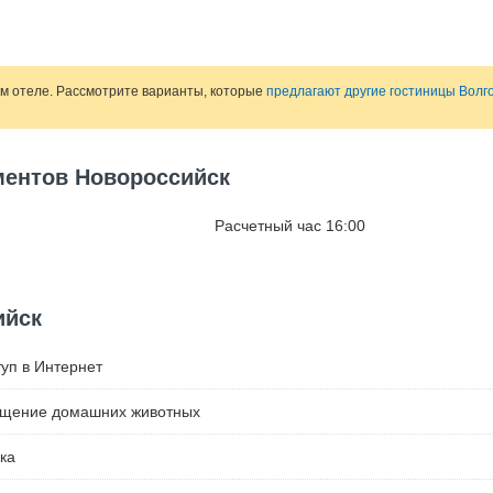
ом отеле. Рассмотрите варианты, которые
предлагают другие гостиницы Волг
ментов Новороссийск
Расчетный час 16:00
ийск
уп в Интернет
ещение домашних животных
ка