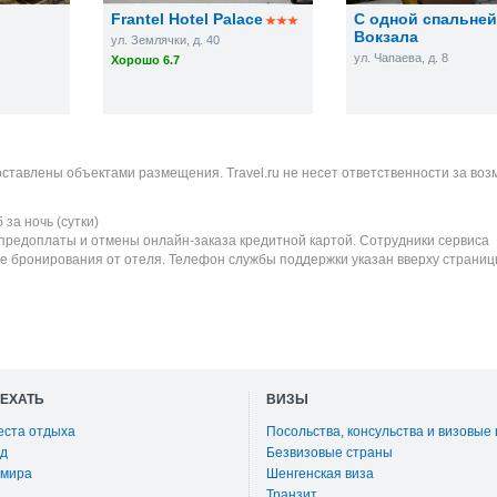
Frantel Hotel Palace
С одной спальней
Вокзала
ул. Землячки, д. 40
ул. Чапаева, д. 8
Хорошо 6.7
оставлены объектами размещения. Travel.ru не несет ответственности за во
б
за ночь (сутки)
 предоплаты и отмены онлайн-заказа кредитной картой. Сотрудники сервиса
е бронирования от отеля. Телефон службы поддержки указан вверху страниц
ОЕХАТЬ
ВИЗЫ
еста отдыха
Посольства, консульства и визовые
д
Безвизовые страны
 мира
Шенгенская виза
Транзит