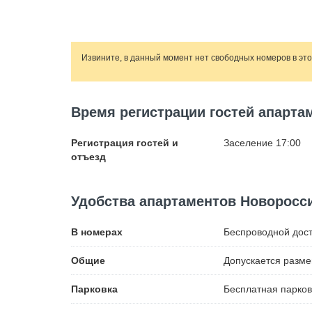
Извините, в данный момент нет свободных номеров в эт
Время регистрации гостей апарта
Регистрация гостей и
Заселение 17:00
отъезд
Удобства апартаментов Новоросс
В номерах
Беспроводной
дост
Общие
Допускается разм
Парковка
Бесплатная
парков