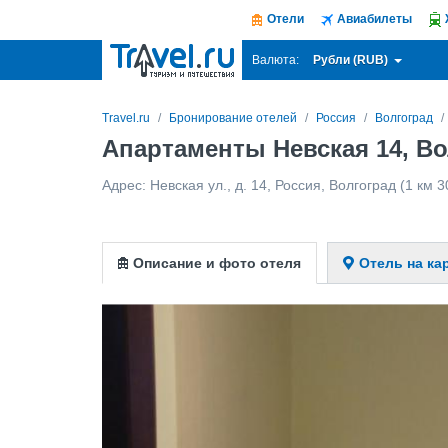
Отели
Авиабилеты
Рубли (RUB)
Валюта:
Travel.ru
Бронирование отелей
Россия
Волгоград
Апартаменты Невская 14, Во
Адрес:
Невская ул., д. 14
,
Россия
,
Волгоград
(1 км 3
Описание и фото отеля
Отель на ка