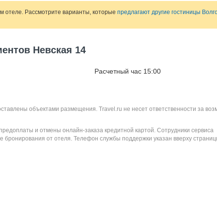
ом отеле. Рассмотрите варианты, которые
предлагают другие гостиницы Волг
ментов Невская 14
Расчетный час 15:00
оставлены объектами размещения. Travel.ru не несет ответственности за во
 предоплаты и отмены онлайн-заказа кредитной картой. Сотрудники сервиса
е бронирования от отеля. Телефон службы поддержки указан вверху страниц