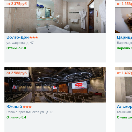
от
2 375
руб
от
1 358
Волго-Дон
Цариц
ул. Фадеева, д. 47
Баррикадна
Отлично 8.0
Хорошо 6
от
2 588
руб
от
1 407
Южный
Алько
Рабоче-Крестьянская ул., д. 18
Клинская 
Отлично 8.4
Очень хо