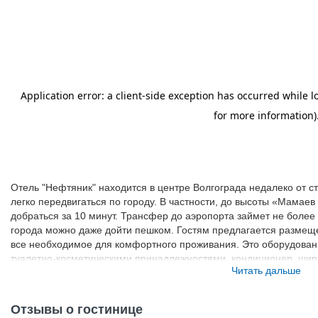
Отель "Нефтяник" находится в центре Волгограда недалеко от ст
легко передвигаться по городу. В частности, до высоты «Мамае
добраться за 10 минут. Трансфер до аэропорта займет не более
города можно даже дойти пешком. Гостям предлагается разме
все необходимое для комфортного проживания. Это оборудова
туалетно-косметическими принадлежностями, кондиционер, ши
Читать дальше
просмотра спутниковых каналов, бесплатный Wi-Fi. В номерах
холодильник и джакузи. К услугам гостей в отеле работает турис
круглосуточным видеонаблюдением. Для отдыха постояльцев им
Отзывы о гостинице
массажный кабинет. Завтрак подают в номера. Отобедать и отуж