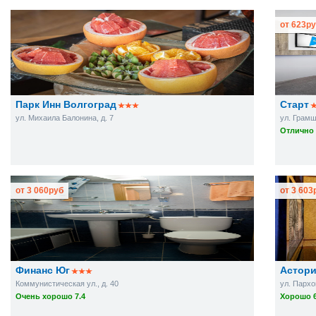
от
623
ру
Парк Инн Волгоград
Старт
ул. Михаила Балонина, д. 7
ул. Грамш
Отлично 
от
3 060
руб
от
3 603
Финанс Юг
Астор
Коммунистическая ул., д. 40
ул. Пархом
Очень хорошо 7.4
Хорошо 6