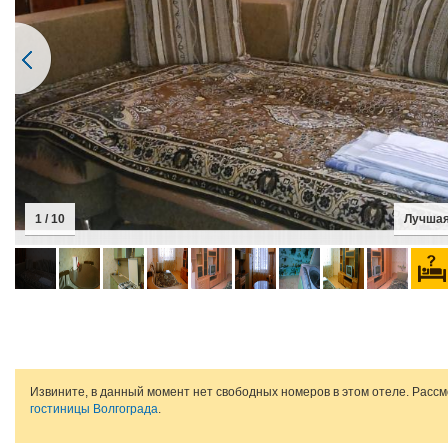
1 / 10
Лучшая
Извините, в данный момент нет свободных номеров в этом отеле. Расс
гостиницы Волгограда
.