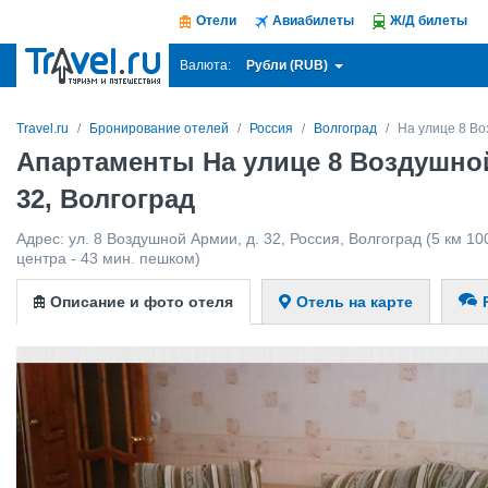
Отели
Авиабилеты
Ж/Д билеты
Рубли (RUB)
Валюта:
Travel.ru
Бронирование отелей
Россия
Волгоград
На улице 8 В
Апартаменты На улице 8 Воздушно
32, Волгоград
Адрес:
ул. 8 Воздушной Армии, д. 32
,
Россия
,
Волгоград
(5 км 10
центра - 43 мин. пешком)
Описание и фото отеля
Отель на карте