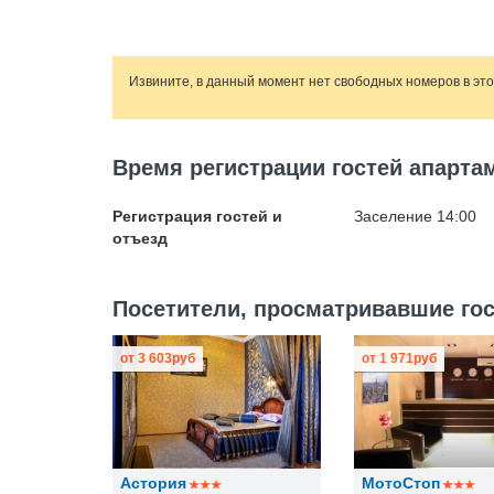
Извините, в данный момент нет свободных номеров в эт
Время регистрации гостей апарта
Регистрация гостей и
Заселение 14:00
отъезд
Посетители, просматривавшие гос
от
3 603
руб
от
1 971
руб
Астория
МотоСтоп