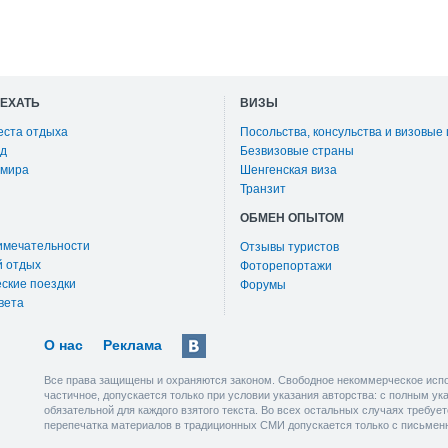
ОЕХАТЬ
ВИЗЫ
еста отдыха
Посольства, консульства и визовые
д
Безвизовые страны
 мира
Шенгенская виза
Транзит
ОБМЕН ОПЫТОМ
имечательности
Отзывы туристов
й отдых
Фоторепортажи
ские поездки
Форумы
вета
О нас
Реклама
Все права защищены и охраняются законом. Свободное некоммерческое испо
частичное, допускается только при условии указания авторства: с полным у
обязательной для каждого взятого текста. Во всех остальных случаях требу
перепечатка материалов в традиционных СМИ допускается только с письмен