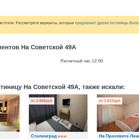
ом отеле. Рассмотрите варианты, которые
предлагают другие гостиницы Волг
ментов На Советской 49А
Расчетный час 12:00
тиницу На Советской 49А, также искали:
от
2 890
руб
от
1 637
руб
Сталинград
На Проспекте Лен