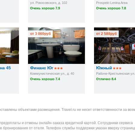
ул. Рокосовского, д. 102
Prospekt Lenina Area
Очень хорошо 7.9
Очень хорошо 7.8
от
3 060
руб
от
2 588
руб
на 45
Финанс Юг
Южный
Коммунистическая ул., д. 40
Рабоче-Крестьянская ул.,
Очень хорошо 7.4
Отлично 8.4
оставлены объектами размещения. Travel.ru не несет ответственности за во
 предоплаты и отмены онлайн-заказа кредитной картой. Сотрудники сервиса
е бронирования от отеля. Телефон службы поддержки указан вверху страниц