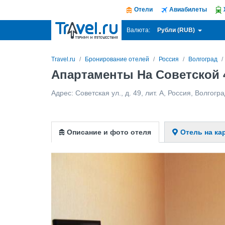
Отели
Авиабилеты
Рубли (RUB)
Валюта:
Travel.ru
Бронирование отелей
Россия
Волгоград
Апартаменты На Советской 
Адрес:
Советская ул., д. 49, лит. А
,
Россия
,
Волгогра
Описание и фото отеля
Отель на ка