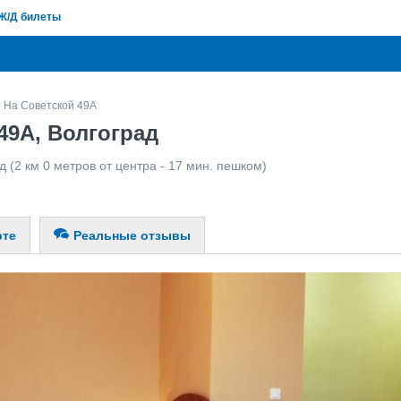
Ж/Д билеты
На Советской 49А
49А, Волгоград
д
(2 км 0 метров от центра - 17 мин. пешком)
рте
Реальные отзывы