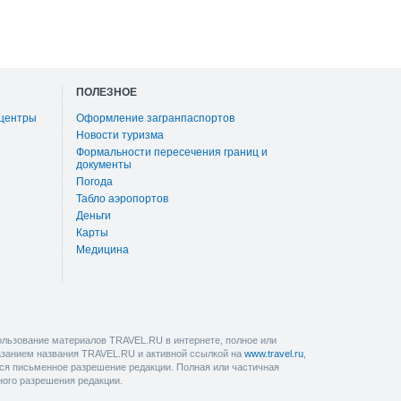
ПОЛЕЗНОЕ
 центры
Оформление загранпаспортов
Новости туризма
Формальности пересечения границ и
документы
Погода
Табло аэропортов
Деньги
Карты
Медицина
льзование материалов TRAVEL.RU в интернете, полное или
казанием названия TRAVEL.RU и активной ссылкой на
www.travel.ru
,
ется письменное разрешение редакции. Полная или частичная
ного разрешения редакции.