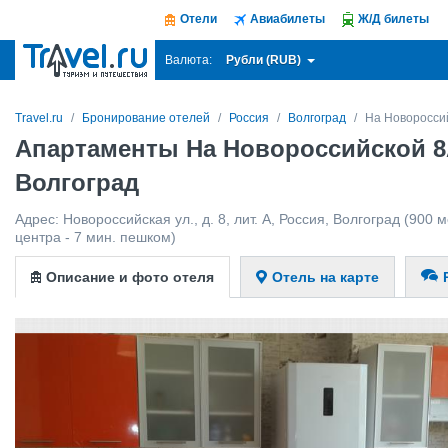
Отели
Авиабилеты
Ж/Д билеты
Рубли (RUB)
Валюта:
Travel.ru
Бронирование отелей
Россия
Волгоград
На Новоросси
Апартаменты На Новороссийской 8
Волгоград
Адрес:
Новороссийская ул., д. 8, лит. А
,
Россия
,
Волгоград
(900 м
центра - 7 мин. пешком)
Описание и фото отеля
Отель на карте