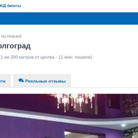
Ж/Д билеты
На Невской
олгоград
1 км 300 метров от центра - 11 мин. пешком)
рте
Реальные отзывы