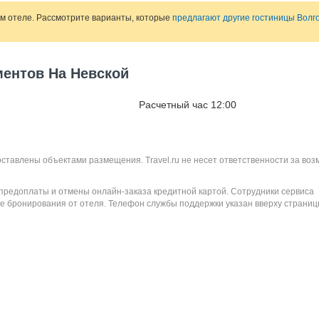
ом отеле. Рассмотрите варианты, которые
предлагают другие гостиницы Волг
ментов На Невской
Расчетный час 12:00
оставлены объектами размещения. Travel.ru не несет ответственности за во
 предоплаты и отмены онлайн-заказа кредитной картой. Сотрудники сервиса
е бронирования от отеля. Телефон службы поддержки указан вверху страниц