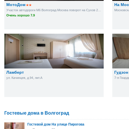
МотоДом
На Мос
Участок автодороги М6 Волгоград-Москва поворот на Сухов 2-ой
Московска
Очень хорошо 7.9
Ламберт
Гудзон
ул. Качинцев, д.94, лит.А
7-я Гвард
Гостевые дома в Волгоград
Гостевой дом На улице Пирогова