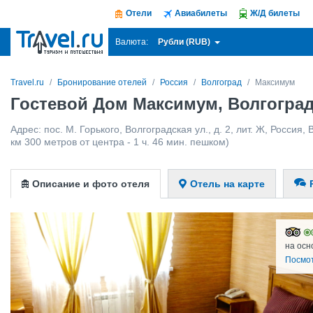
Отели
Авиабилеты
Ж/Д билеты
Рубли (RUB)
Валюта:
Travel.ru
Бронирование отелей
Россия
Волгоград
Максимум
Гостевой Дом Максимум, Волгогра
Адрес:
пос. М. Горького, Волгоградская ул., д. 2, лит. Ж
,
Россия
,
км 300 метров от центра - 1 ч. 46 мин. пешком)
Описание и фото отеля
Отель на карте
на осн
Посмо