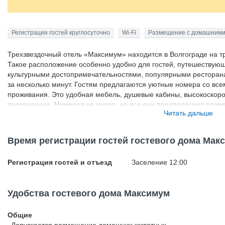
Регистрация гостей круглосуточно
Wi-Fi
Размещение с домашними
Трехзвездочный отель «Максимум» находится в Волгограде на т
Такое расположение особенно удобно для гостей, путешествующи
культурными достопримечательностями, популярными ресторан
за несколько минут. Гостям предлагаются уютные номера со в
проживания. Это удобная мебель, душевые кабины, высокоскорос
телевидение. Номеров не много, но все они предполагают разм
Читать дальше
гостей в отеле имеется бильярдная, массажный кабинет и летня
подают классические домашние блюда. Работает охраняемая ст
Время регистрации гостей гостевого дома Мак
Регистрация гостей и отъезд
Заселение 12:00
Удобства гостевого дома Максимум
Общие