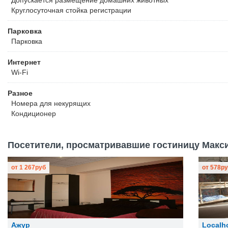
Допускается размещение домашних животных
Круглосуточная стойка регистрации
Парковка
Парковка
Интернет
Wi-Fi
Разное
Номера для некурящих
Кондиционер
Посетители, просматривавшие гостиницу Макси
от
1 267
руб
от
578
ру
Ажур
Localh