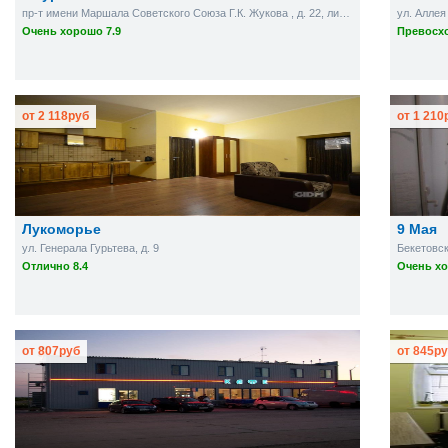
пр-т имени Маршала Советского Союза Г.К. Жукова , д. 22, лит. Б
ул. Аллея
Очень хорошо 7.9
Превосхо
от
2 118
руб
от
1 210
Лукоморье
9 Мая
ул. Генерала Гурьтева, д. 9
Бекетовска
Отлично 8.4
Очень хо
от
807
руб
от
845
ру