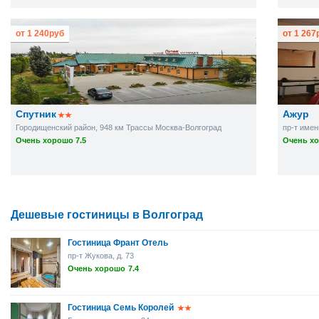
от
1 240
руб
от
1 267
Спутник
Ажур
Городищенский район, 948 км Трассы Москва-Волгоград
Очень хорошо 7.5
Очень хо
Дешевые гостиницы в Волгоград
Гостиница Франт Отель
пр-т Жукова, д. 73
Очень хорошо
7.4
Гостиница Семь Королей