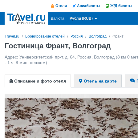
Отели
Авиабилеты
Ж/Д билеты
Рубли (RUB)
Валюта:
Travel.ru
Бронирование отелей
Россия
Волгоград
Франт
Гостиница Франт, Волгоград
Адрес:
Университетский пр-т, д. 64
,
Россия
,
Волгоград
(8 км 0 ме
- 1 ч. 8 мин. пешком)
Описание и фото отеля
Отель на карте