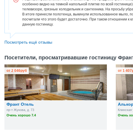
особенно видно на темной напольной плитке по всей гостинице)
телевизоре, грязные холодильник и сантехника. На просьбу убр
В итоге принесли полотенца, выкинули использованное мыло, п
посчитали что этого будет достаточно. При таком отношении к 
данную гостиницу.
Посмотреть ещё отзывы
Посетители, просматривавшие гостиницу Франт
от
2 046
руб
от
1 407
Франт Отель
Алько
пр-т Жукова, д. 73
Клинская 
Очень хорошо 7.4
Очень хо