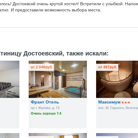
лось! Достоевскй очень крутой хостел! Встретили с улыбкой. Напо
тно. И предоставили возможность выбора места.
тиницу Достоевский, также искали:
от
2 046
руб
от
487
руб
Франт Отель
Максимум
пр-т Жукова, д. 73
Очень хорошо 7.4