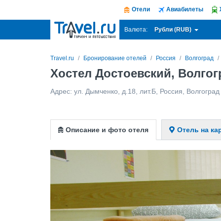
Отели
Авиабилеты
Рубли (RUB)
Валюта:
Travel.ru
Бронирование отелей
Россия
Волгоград
Хостел Достоевский, Волгог
Адрес:
ул. Дымченко, д.18, лит.Б
,
Россия
,
Волгоград
Описание и фото отеля
Отель на ка