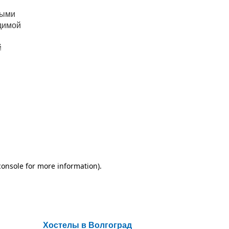
ными
одимой
й
-
е
Хостелы в Волгоград