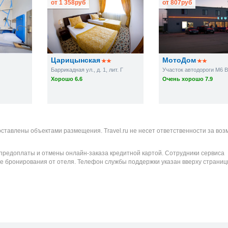
от
1 358
руб
от
807
руб
Царицынская
МотоДом
Баррикадная ул., д. 1, лит. Г
Хорошо 6.6
Очень хорошо 7.9
оставлены объектами размещения. Travel.ru не несет ответственности за во
 предоплаты и отмены онлайн-заказа кредитной картой. Сотрудники сервиса
е бронирования от отеля. Телефон службы поддержки указан вверху страниц