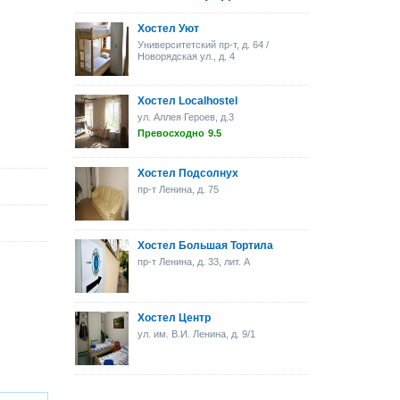
Хостел Уют
Университетский пр-т, д. 64 /
Новорядская ул., д. 4
Хостел Localhostel
ул. Аллея Героев, д.3
Превосходно
9.5
Хостел Подсолнух
пр-т Ленина, д. 75
Хостел Большая Тортила
пр-т Ленина, д. 33, лит. А
Хостел Центр
ул. им. В.И. Ленина, д. 9/1