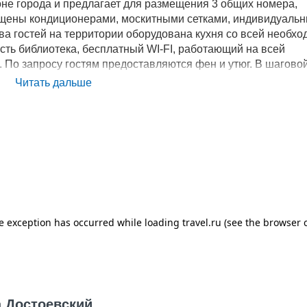
не города и предлагает для размещения 3 общих номера,
снащены кондиционерами, москитными сетками, индивидуаль
а гостей на территории оборудована кухня со всей необх
есть библиотека, бесплатный WI-FI, работающий на всей
. По запросу гостям предоставляются фен и утюг. В шагово
рган, парк Баку, Панорама Сталинградской битвы, торгово
Читать дальше
нспортная развязка соединяющие все районы города, а такж
няется с подземными станциями города. Расстояние до
ет 20 км.
а Достоевский