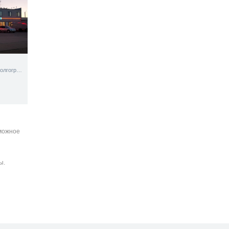
Участок автодороги М6 Волгоград-Москва поворот на Сухов 2-ой
зможное
ы.