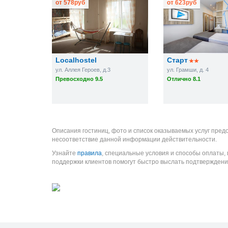
от
578
руб
от
623
руб
Localhostel
Старт
ул. Аллея Героев, д.3
ул. Грамши, д. 4
Превосходно 9.5
Отлично 8.1
Описания гостиниц, фото и список оказываемых услуг пред
несоответствие данной информации действительности.
Узнайте
правила
, специальные условия и способы оплаты,
поддержки клиентов помогут быстро выслать подтверждени