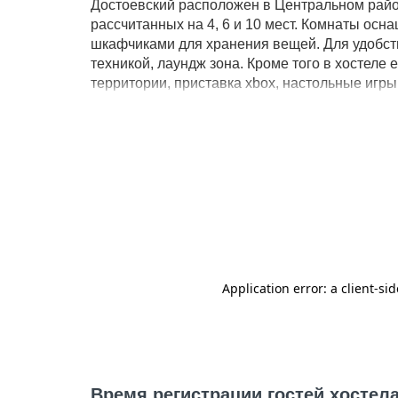
Достоевский расположен в Центральном райо
рассчитанных на 4, 6 и 10 мест. Комнаты о
шкафчиками для хранения вещей. Для удобств
техникой, лаундж зона. Кроме того в хостеле 
территории, приставка xbox, настольные игры
доступности расположены памятник Мамаев ку
развлекательный центр, городской пляж, тра
знаменитая трамвайная линия которая соеди
международного аэропорта "Гумрак" составля
Время регистрации гостей хостел