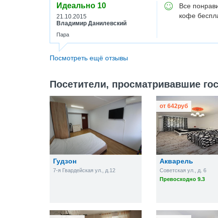
Идеально
10
Все понрави
кофе беспла
21.10.2015
Владимир Данилевский
Пара
Посмотреть ещё отзывы
Посетители, просматривавшие гос
от
642
руб
Гудзон
Акварель
7-я Гвардейская ул., д.12
Советская ул., д. 6
Превосходно 9.3