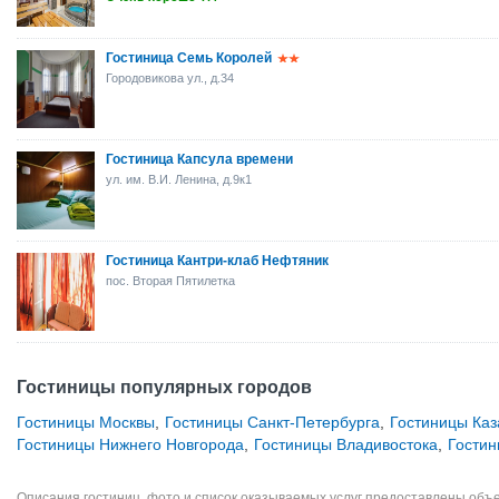
Гостиница Семь Королей
Городовикова ул., д.34
Гостиница Капсула времени
ул. им. В.И. Ленина, д.9к1
Гостиница Кантри-клаб Нефтяник
пос. Вторая Пятилетка
Гостиницы популярных городов
Гостиницы Москвы
,
Гостиницы Санкт-Петербурга
,
Гостиницы Каз
Гостиницы Нижнего Новгорода
,
Гостиницы Владивостока
,
Гости
Описания гостиниц, фото и список оказываемых услуг предоставлены объе