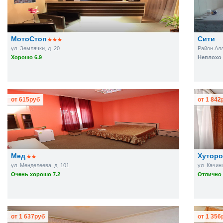
МотоСтоп
Сити
ул. Землячки, д. 20
Район Ал
Хорошо 6.9
Неплохо 
от
615
руб
от
1 842
Мед
Хуторо
ул. Менделеева, д. 101
ул. Качин
Очень хорошо 7.2
Отлично 
от
1 637
руб
от
1 356