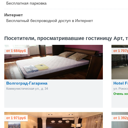
Бесплатная
парковка
Интернет
Бесплатный
беспроводной доступ в Интернет
Посетители, просматривавшие гостиницу Арт, т
от
1 684
руб
от
1 707
Волгоград-Гагарина
Hotel F
Коммунистическая ул., д. 34
ул. Рокос
Очень хо
от
1 971
руб
от
1 392