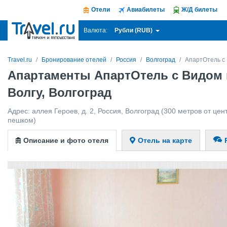
Отели
Авиабилеты
Ж/Д билеты
Рубли (RUB)
Валюта:
Travel.ru
Бронирование отелей
Россия
Волгоград
АпартОтель с 
Апартаменты АпартОтель с Видом 
Волгу, Волгоград
Адрес:
аллея Героев, д. 2
,
Россия
,
Волгоград
(300 метров от цент
пешком)
Описание и фото отеля
Отель на карте