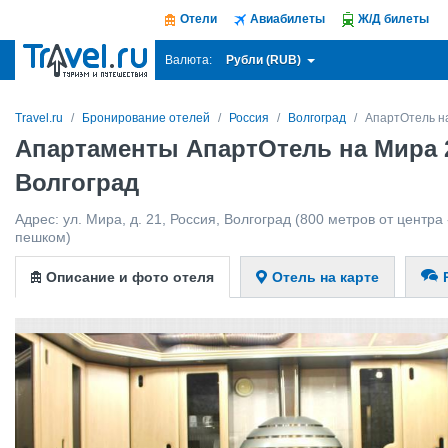
Отели
Авиабилеты
Ж/Д билеты
Рубли (RUB)
Валюта:
Travel.ru
Бронирование отелей
Россия
Волгоград
АпартОтель н
Апартаменты АпартОтель на Мира 
Волгоград
Адрес:
ул. Мира, д. 21
,
Россия
,
Волгоград
(800 метров от центра 
пешком)
Описание и фото отеля
Отель на карте