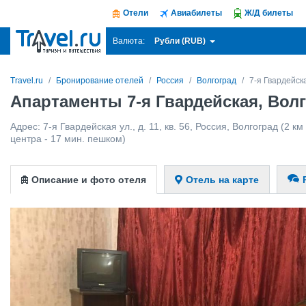
Отели
Авиабилеты
Ж/Д билеты
Рубли (RUB)
Валюта:
Travel.ru
Бронирование отелей
Россия
Волгоград
7-я Гвардейск
Апартаменты 7-я Гвардейская, Вол
Адрес:
7-я Гвардейская ул., д. 11, кв. 56
,
Россия
,
Волгоград
(2 км
центра - 17 мин. пешком)
Описание и фото отеля
Отель на карте