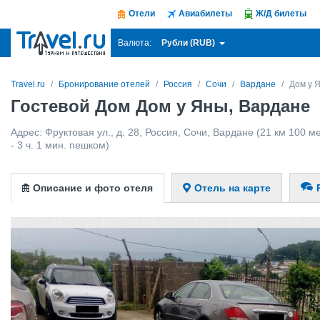
Отели
Авиабилеты
Ж/Д билеты
Рубли (RUB)
Валюта:
Travel.ru
Бронирование отелей
Россия
Сочи
Вардане
Дом у 
Гостевой Дом Дом у Яны, Вардане
Адрес:
Фруктовая ул., д. 28
,
Россия
,
Сочи
,
Вардане
(21 км 100 ме
- 3 ч. 1 мин. пешком)
Описание и фото отеля
Отель на карте