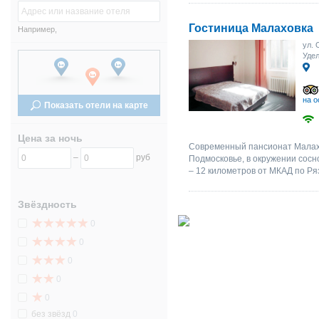
17
18
19
20
21
22
23
17
Гостиница Малаховка
Например,
ул. 
24
25
26
27
28
29
30
24
Удел
31
1
2
3
4
5
6
31
на о
Показать отели на карте
Цена за ночь
Современный пансионат Малахо
–
руб
Подмосковье, в окружении сосн
– 12 километров от МКАД по Ря
Звёздность
0
0
0
0
0
без звёзд
0