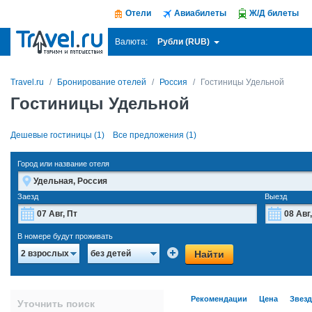
Отели
Авиабилеты
Ж/Д билеты
Рубли (RUB)
Валюта:
Travel.ru
Бронирование отелей
Россия
Гостиницы Удельной
Гостиницы Удельной
Дешевые гостиницы (1)
Все предложения (1)
Город или название отеля
Заезд
Выезд
Август
2026
В номере будут проживать
Пн
Вт
Ср
Чт
Пт
Сб
Вс
Пн
Найти
2 взрослых
без детей
27
28
29
30
31
1
2
27
3
4
5
6
7
8
9
3
Рекомендации
Цена
Звез
Уточнить поиск
10
11
12
13
14
15
16
10