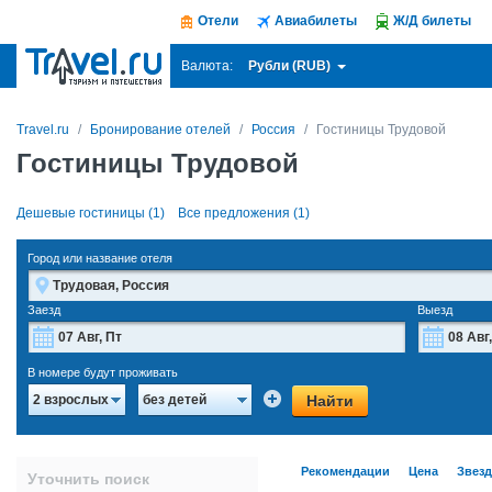
Отели
Авиабилеты
Ж/Д билеты
Рубли (RUB)
Валюта:
Travel.ru
Бронирование отелей
Россия
Гостиницы Трудовой
Гостиницы Трудовой
Дешевые гостиницы (1)
Все предложения (1)
Город или название отеля
Заезд
Выезд
Август
2026
В номере будут проживать
Пн
Вт
Ср
Чт
Пт
Сб
Вс
Пн
Найти
2 взрослых
без детей
27
28
29
30
31
1
2
27
3
4
5
6
7
8
9
3
Рекомендации
Цена
Звез
Уточнить поиск
10
11
12
13
14
15
16
10