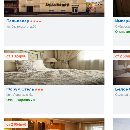
Бельведер
Импер
ул. Белинского, д.58
Сибирская
Очень хо
от
3 324
руб
от
2 509
Форум Отель
Белое 
пр-т Ленина, д. 91
Соляная пл
Очень хорошо 7.9
от
2 054
руб