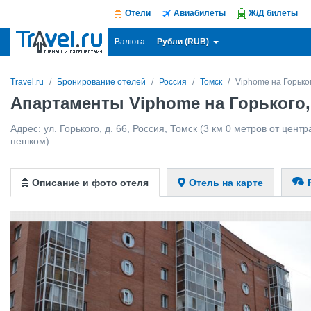
Отели
Авиабилеты
Ж/Д билеты
Рубли (RUB)
Валюта:
Travel.ru
Бронирование отелей
Россия
Томск
Viphome на Горько
Апартаменты Viphome на Горького,
Адрес:
ул. Горького, д. 66
,
Россия
,
Томск
(3 км 0 метров от центра
пешком)
Описание и фото отеля
Отель на карте