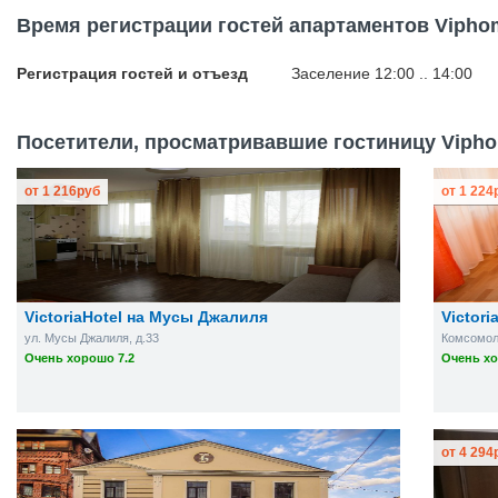
Время регистрации гостей апартаментов Vipho
Регистрация гостей и отъезд
Заселение 12:00 .. 14:00
Посетители, просматривавшие гостиницу Viphom
от
1 216
руб
от
1 224
VictoriaHotel на Мусы Джалиля
Victor
ул. Мусы Джалиля, д.33
Комсомоль
Очень хорошо 7.2
Очень хо
от
4 294