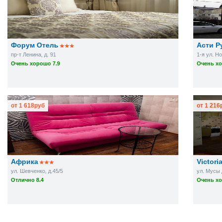
Форум Отель
Асти Р
пр-т Ленина, д. 91
1-я ул. Н
Очень хорошо 7.9
Очень хо
от
1 618
руб
от
1 216
Африка
Victor
ул. Шевченко, д.45/5
ул. Мусы 
Отлично 8.4
Очень хо