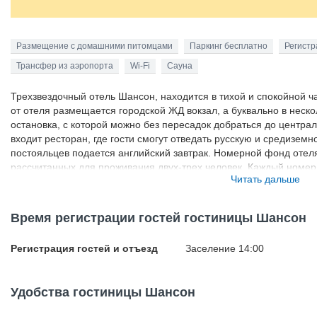
Размещение с домашними питомцами
Паркинг бесплатно
Регистр
Трансфер из аэропорта
Wi-Fi
Сауна
Трехзвездочный отель Шансон, находится в тихой и спокойной ча
от отеля размещается городской ЖД вокзал, а буквально в неско
остановка, с которой можно без пересадок добраться до централ
входит ресторан, где гости смогут отведать русскую и средизем
постояльцев подается английский завтрак. Номерной фонд отел
рассчитанных для проживания двух-трех человек. Каждый номер
Читать дальше
оформление и включает в себя небольшую гостиную зону и пис
широкоэкранными телевизорами и отдельной ванной комнатой. О
бесплатную охраняемую парковку, бесплатный Wi-Fi и услуги т
Время регистрации гостей гостиницы Шансон
Регистрация гостей и отъезд
Заселение 14:00
Удобства гостиницы Шансон