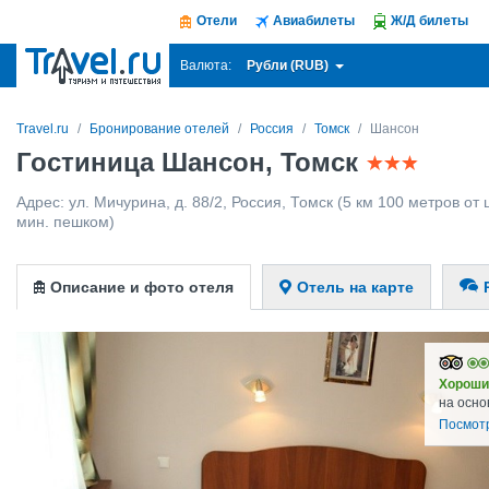
Отели
Авиабилеты
Ж/Д билеты
Рубли (RUB)
Валюта:
Travel.ru
Бронирование отелей
Россия
Томск
Шансон
Гостиница Шансон, Томск
Адрес:
ул. Мичурина, д. 88/2
,
Россия
,
Томск
(5 км 100 метров от 
мин. пешком)
Описание и фото отеля
Отель на карте
Хороши
на осно
Посмот