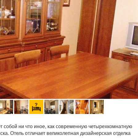
т собой ни что иное, как современную четырехкомнатную
ска. Отель отличает великолепная дизайнерская отделка