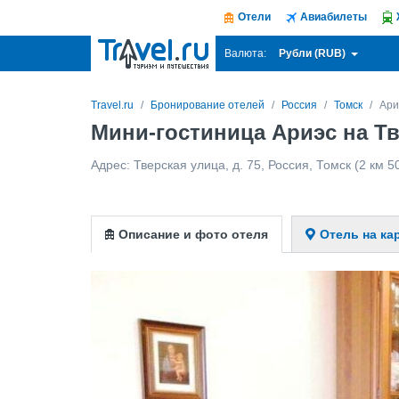
Отели
Авиабилеты
Рубли (RUB)
Валюта:
Travel.ru
Бронирование отелей
Россия
Томск
Ари
Мини-гостиница Ариэс на Тв
Адрес:
Тверская улица, д. 75
,
Россия
,
Томск
(2 км 5
Описание и фото отеля
Отель на ка