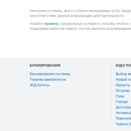
Описания гостиниц, фото и список оказываемых услуг пред
несоответствие данной информации действительности.
Узнайте
правила
, специальные условия и способы оплаты,
поддержки клиентов помогут быстро выслать подтверждени
БРОНИРОВАНИЯ
КУДА П
Бронирование гостиниц
Выбор м
Покупка авиабилетов
Новый го
Ж/Д билеты
Курорты
Острова
Горы
Города
Достопр
Активны
Тематиче
Чудеса с