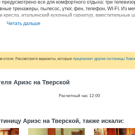
е предусмотрено все для комфортного отдыха: три телевизо
ные тренажеры, пылесос, утюг, фен, телефон, WI-FI. Из ме
 и кресла, итальянский кухонный гарнитур, вместительные 
успальные кровати. На кухне гости найдут все необходимое
Читать дальше
ую печь, фильтр для воды, электрический чайник, набор п
ладиться вечерним видом города можно с освещаемой лодж
ом отеле. Рассмотрите варианты, которые
предлагают другие гостиницы Томс
теля Ариэс на Тверской
Расчетный час 12:00
тиницу Ариэс на Тверской, также искали: