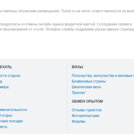
оставлены объектами размещения. Travel.ru не несет ответственности за во
 предоплаты и отмены онлайн-заказа кредитной картой. Сотрудники сервиса
е бронирования от отеля. Телефон службы поддержки указан вверху страниц
ОЕХАТЬ
ВИЗЫ
еста отдыха
Посольства, консульства и визовые
д
Безвизовые страны
 мира
Шенгенская виза
Транзит
ОБМЕН ОПЫТОМ
имечательности
Отзывы туристов
й отдых
Фоторепортажи
ские поездки
Форумы
вета