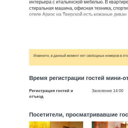
интерьера с итальянской мебелью. В квартир
стиральная машина, офисная техника, спортив
отеле Ариэс на Тверской есть кожаные диван
купе, сервировочные и туалетные столики, дв
приготовления еды: холодильник, микроволнов
Обеденная зона рассчитана на 8 гостей. Нас
Извините, в данный момент нет свободных номеров в эт
Время регистрации гостей мини-о
Регистрация гостей и
Заселение 14:00
отъезд
Посетители, просматривавшие гос