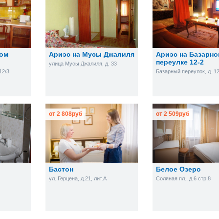
ном
Ариэс на Мусы Джалиля
Ариэс на Базарн
переулке 12-2
улица Мусы Джалиля, д. 33
12/3
Базарный переулок, д. 12
от
2 808
руб
от
2 509
руб
Бастон
Белое Озеро
ул. Герцена, д.21, лит.А
Соляная пл., д.6 стр.8