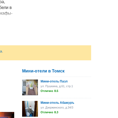
ра,
бели в
шкафы-
 для
осуды.
ии.
ка
.
Мини-отели в Томск
Мини-отель Пазл
ул. Пушкина, д.61, стр.1
Отлично
8.5
Мини-отель Абажуръ
ул. Дзержинского, д.34/3
Отлично
8.3