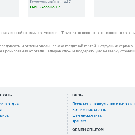
3
Комсомольский пр-т., д.37
Очень хорошо 7.7
оставлены объектами размещения. Travel.ru не несет ответственности за во
 предоплаты и отмены онлайн-заказа кредитной картой. Сотрудники сервиса
е бронирования от отеля. Телефон службы поддержки указан вверху страниц
ОЕХАТЬ
ВИЗЫ
еста отдыха
Посольства, консульства и визовые
д
Безвизовые страны
 мира
Шенгенская виза
Транзит
ОБМЕН ОПЫТОМ