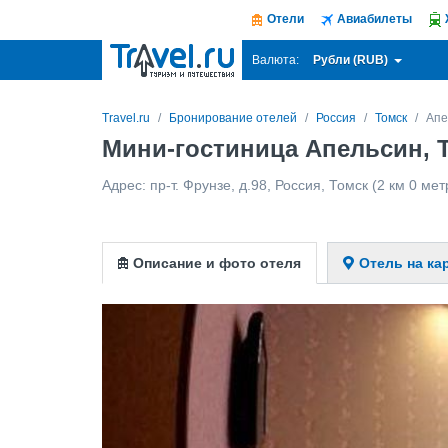
Отели
Авиабилеты
Рубли (RUB)
Валюта:
Travel.ru
Бронирование отелей
Россия
Томск
Апе
Мини-гостиница Апельсин, 
Адрес:
пр-т. Фрунзе, д.98
,
Россия
,
Томск
(2 км 0 мет
Описание и фото отеля
Отель на ка