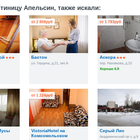
тиницу Апельсин, также искали:
от
2 808
руб
от
1 793
руб
ой
Бастон
Аскора
ул. Герцена, д.21, лит.А
пер. Нахимова, д.10
Хорошо 6.9
от
1 224
руб
 Мусы
VictoriaHotel на
Серый Лис
Комсомольском
Академический пр-т, д.9