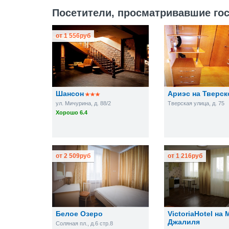
Посетители, просматривавшие гос
от
1 556
руб
Шансон
Ариэс на Тверск
ул. Мичурина, д. 88/2
Тверская улица, д. 75
Хорошо 6.4
от
2 509
руб
от
1 216
руб
Белое Озеро
VictoriaHotel на
Джалиля
Соляная пл., д.6 стр.8