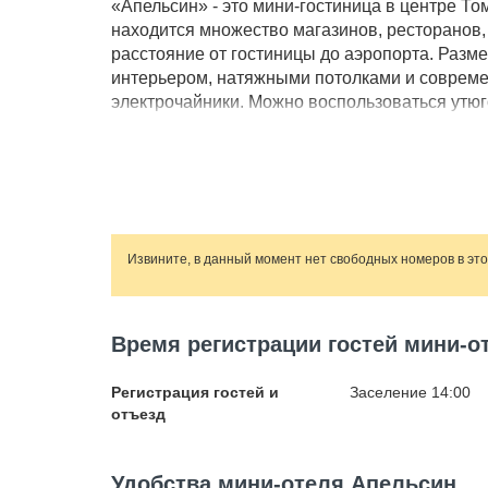
«Апельсин» - это мини-гостиница в центре То
находится множество магазинов, ресторанов,
расстояние от гостиницы до аэропорта. Разме
интерьером, натяжными потолками и совреме
электрочайники. Можно воспользоваться утюг
чаю или кофе. По запросу гостям в номер при
отправки документов, заказать трансфер. Кур
Животные в номера отеля не допускается.
Извините, в данный момент нет свободных номеров в эт
Время регистрации гостей мини-о
Регистрация гостей и
Заселение 14:00
отъезд
Удобства мини-отеля Апельсин