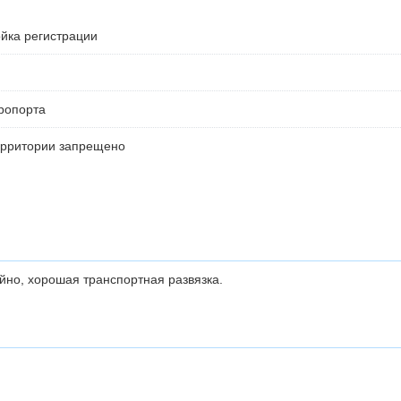
ойка регистрации
ропорта
ерритории запрещено
йно, хорошая транспортная развязка.