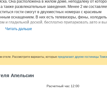
мска. Она расположена в жилом доме, неподалеку от которо
 а также развлекательные заведения. Менее 2 км составляе
ститься гости смогут в двухместных номерах с красивым
нным оснащением. В них есть телевизоры, фены, холодиль
ом и гладильной доской, бесплатно припарковать авто и вы
несут завтрак. Можно воспользоваться услугой копирования
Читать дальше
ение разрешено строго на отведенных для этого территория
ом отеле. Рассмотрите варианты, которые
предлагают другие гостиницы Томс
теля Апельсин
Расчетный час 12:00