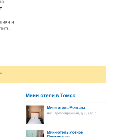
го
т
ники и
пить
 и
х.
ка
.
Мини-отели в Томск
Мини-отель Монтана
пос. Крутоовражный, д. 6, стр. 1
Мини-отель Уютное
Проживание