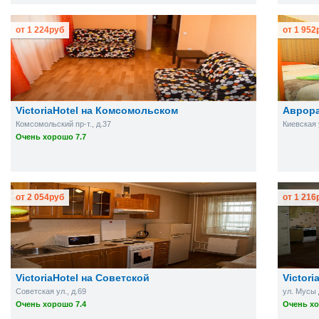
от
1 224
руб
от
1 952
VictoriaHotel на Комсомольском
Аврор
Комсомольский пр-т., д.37
Киевская у
Очень хорошо 7.7
от
2 054
руб
от
1 216
VictoriaHotel на Советской
Victor
Советская ул., д.69
ул. Мусы 
Очень хорошо 7.4
Очень хо