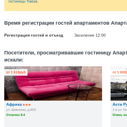
гостиницы Томска
.
Время регистрации гостей апартаментов Апар
Регистрация гостей и отъезд
Заселение 12:00
Посетители, просматривавшие гостиницу Апар
искали:
от
1 618
руб
от
1 689
Африка
Асти Р
ул. Шевченко, д.45/5
1-я ул. Н
Отлично 8.4
Очень хо