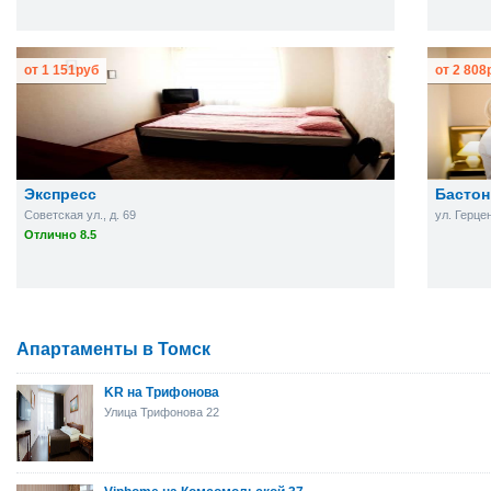
от
1 151
руб
от
2 808
Экспресс
Бастон
Советская ул., д. 69
ул. Герцен
Отлично 8.5
Апартаменты в Томск
KR на Трифонова
Улица Трифонова 22