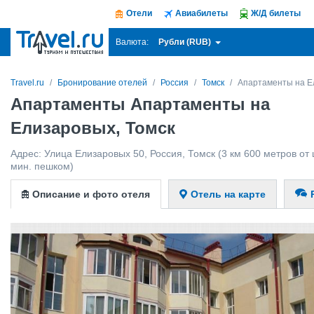
Отели
Авиабилеты
Ж/Д билеты
Рубли (RUB)
Валюта:
Travel.ru
Бронирование отелей
Россия
Томск
Апартаменты на Е
Апартаменты Апартаменты на
Елизаровых, Томск
Адрес:
Улица Елизаровых 50
,
Россия
,
Томск
(3 км 600 метров от 
мин. пешком)
Описание и фото отеля
Отель на карте