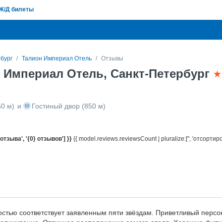
Ж/Д билеты
бург
Талион Империал Отель
Отзывы
 Империал Отель, Санкт-Петербург
0 м)
и
Гостиный двор
(850 м)
 отзыва', '{0} отзывов'] }}
{{ model.reviews.reviewsCount | pluralize:['', 'отсортир
стью соответствует заявленным пяти звёздам. Приветливый персо