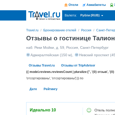
Отели
Авиабилеты
Рубли (RUB)
Валюта:
Travel.ru
Бронирование отелей
Россия
Санкт-Петер
Отзывы о гостинице Талион
наб. Реки Мойки, д. 59
,
Россия
,
Санкт-Петербург
Адмиралтейская
(150 м)
,
Невский проспект
(45
Отзывы Travel.ru
Отзывы от TripAdvisor
{{ model.reviews.reviewsCount | pluralize:['', '{0} отзыв', '{0}
'отсортированы', 'отсортированы'] }} по
Дате
Рейтингу
Идеально
10
Отель полно