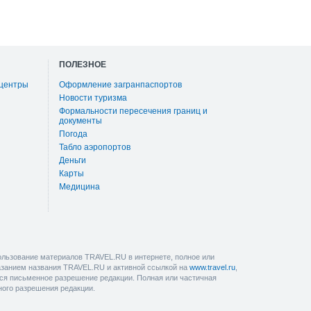
ПОЛЕЗНОЕ
 центры
Оформление загранпаспортов
Новости туризма
Формальности пересечения границ и
документы
Погода
Табло аэропортов
Деньги
Карты
Медицина
льзование материалов TRAVEL.RU в интернете, полное или
казанием названия TRAVEL.RU и активной ссылкой на
www.travel.ru
,
ется письменное разрешение редакции. Полная или частичная
ного разрешения редакции.