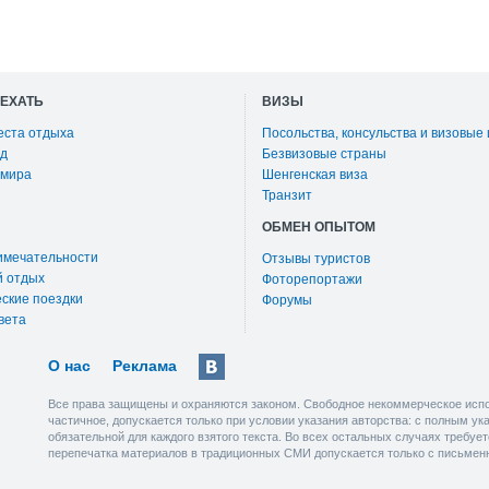
ОЕХАТЬ
ВИЗЫ
еста отдыха
Посольства, консульства и визовые
д
Безвизовые страны
 мира
Шенгенская виза
Транзит
ОБМЕН ОПЫТОМ
имечательности
Отзывы туристов
й отдых
Фоторепортажи
ские поездки
Форумы
вета
О нас
Реклама
Все права защищены и охраняются законом. Свободное некоммерческое испо
частичное, допускается только при условии указания авторства: с полным у
обязательной для каждого взятого текста. Во всех остальных случаях требу
перепечатка материалов в традиционных СМИ допускается только с письмен