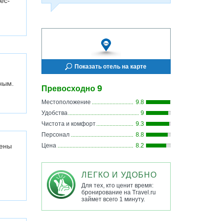
ес-
Показать отель на карте
ным.
9
Превосходно
Местоположение
9.8
Удобства
9
Чистота и комфорт
9.3
Персонал
8.8
жены
Цена
8.2
ЛЕГКО И УДОБНО
Для тех, кто ценит время:
бронирование на Travel.ru
займет всего 1 минуту.