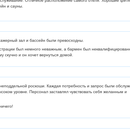
служивание. Отличное расположение самого отеля. Хорошие фитн
ейн и сауны.
нажерный зал и бассейн были превосходны.
истрации был немного неважным, а бармен был неквалифицирован
му скучно и он хочет вернуться домой.
еподдельной роскоши. Каждая потребность и запрос были обслу
соком уровне. Персонал заставлял чувствовать себя желанным и
ничего!