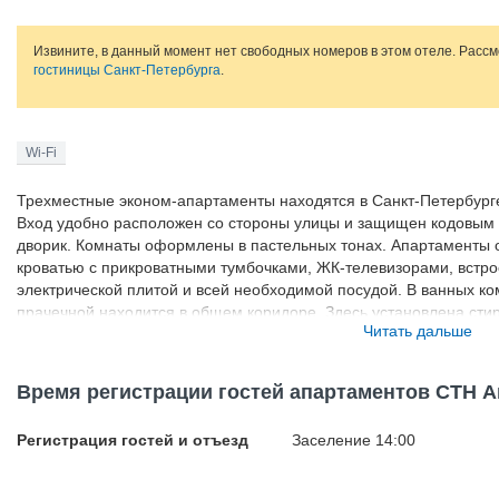
Извините, в данный момент нет свободных номеров в этом отеле. Расс
гостиницы Санкт-Петербурга
.
Wi-Fi
Трехместные эконом-апартаменты находятся в Санкт-Петербурге
Вход удобно расположен со стороны улицы и защищен кодовым з
дворик. Комнаты оформлены в пастельных тонах. Апартаменты 
кроватью с прикроватными тумбочками, ЖК-телевизорами, встро
электрической плитой и всей необходимой посудой. В ванных ком
прачечной находится в общем коридоре. Здесь установлена стир
Читать дальше
доска и пылесос. Полотенца и постельное белье предоставляютс
финальная уборка. К услугам гостей также трансфер, организаци
бронирование билетов в театр, аренда интернет-модема Yota. 
Время регистрации гостей апартаментов СТН 
предоставляется бесплатно. В апартаментах запрещено курен
Регистрация гостей и отъезд
Заселение 14:00