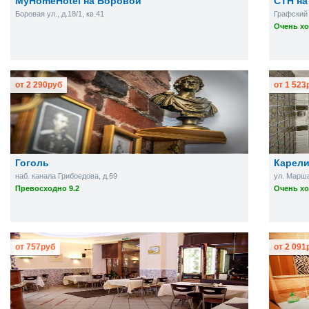
MyHomeHotel на Боровой
СТН на
Боровая ул., д.18/1, кв.41
Графский 
Очень хо
от
2 290
руб
от
1 523
Гоголь
Карели
наб. канала Грибоедова, д.69
ул. Марша
Превосходно 9.2
Очень хо
от
757
руб
от
2 091