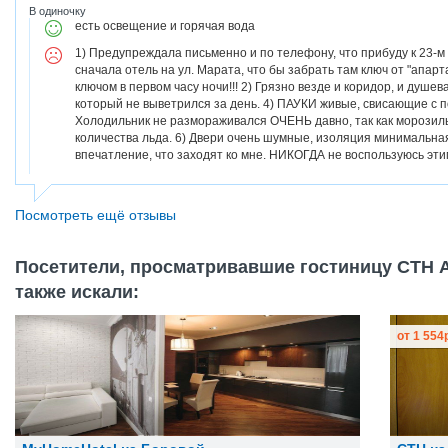
В одиночку
есть освещение и горячая вода
1) Предупреждала письменно и по телефону, что прибуду к 23-м
сначала отель на ул. Марата, что бы забрать там ключ от "апарт
ключом в первом часу ночи!!! 2) Грязно везде и коридор, и душев
который не выветрился за день. 4) ПАУКИ живые, свисающие с пот
Холодильник не размораживался ОЧЕНЬ давно, так как морозил
количества льда. 6) Двери очень шумные, изоляция минимальная
впечатление, что заходят ко мне. НИКОГДА не воспользуюсь эти
Посмотреть ещё отзывы
Посетители, просматривавшие гостиницу СТН 
также искали:
от
1 554