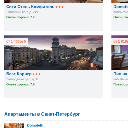
Сити Отель Комфитель
Domotel
Лиговский пр-т, д. 249
Коломяжск
Очень хорошо 7.7
Очень хо
от
1 400
руб
от
1 818
Бест Корнер
Пио на
Загородный пр-т, д. 11
наб. Канал
Очень хорошо 7.5
Превосхо
Апартаменты в Санкт-Петербург
Domotelli