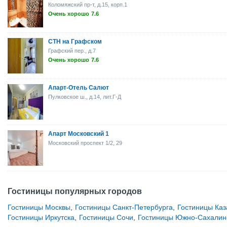
Коломяжский пр-т, д.15, корп.1
Очень хорошо
7.6
СТН на Графском
Графский пер., д.7
Очень хорошо
7.6
Апарт-Отель Салют
Пулковское ш., д.14, лит.Г-Д
Апарт Московский 1
Московский проспект 1/2, 29
Гостиницы популярных городов
Гостиницы Москвы
,
Гостиницы Санкт-Петербурга
,
Гостиницы Каз
Гостиницы Иркутска
,
Гостиницы Сочи
,
Гостиницы Южно-Сахалин