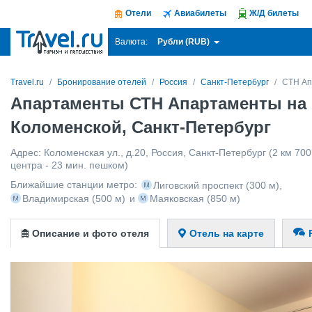
Отели
Авиабилеты
Ж/Д билеты
Рубли (RUB)
Валюта:
Travel.ru
Бронирование отелей
Россия
Санкт-Петербург
СТН Ап
Апартаменты СТН Апартаменты на
Коломенской, Санкт-Петербург
Адрес:
Коломенская ул., д.20
,
Россия
,
Санкт-Петербург
(2 км 700
центра - 23 мин. пешком)
Ближайшие станции метро:
Лиговский проспект
(300 м)
,
Владимирская
(500 м)
и
Маяковская
(850 м)
Описание и фото отеля
Отель на карте