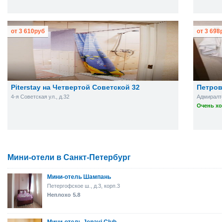
от
3 610
руб
от
3 698
Piterstay на Четвертой Советской 32
Петров
4-я Советская ул., д.32
Адмиралте
Очень хо
Мини-отели в Санкт-Петербург
Мини-отель Шампань
Петергофское ш., д.3, корп.3
Неплохо
5.8