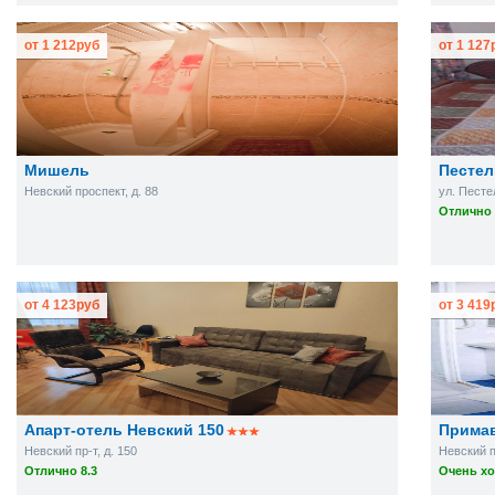
от
1 212
руб
от
1 127
Мишель
Пестел
Невский проспект, д. 88
ул. Песте
Отлично 
от
4 123
руб
от
3 419
Апарт-отель Невский 150
Прима
Невский пр-т, д. 150
Невский пр
Отлично 8.3
Очень хо