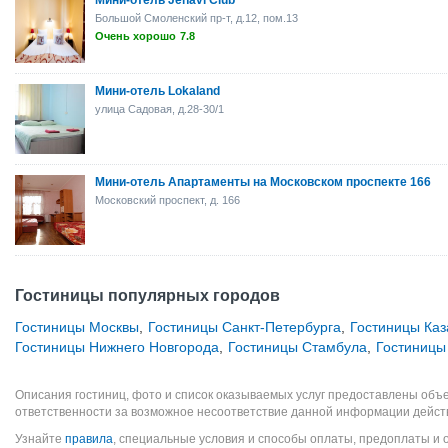
Мини-отель Jenavi Club
Большой Смоленский пр-т, д.12, пом.13
Очень хорошо
7.8
Мини-отель Lokaland
улица Садовая, д.28-30/1
Мини-отель Апартаменты на Московском проспекте 166
Московский проспект, д. 166
Гостиницы популярных городов
Гостиницы Москвы
,
Гостиницы Санкт-Петербурга
,
Гостиницы Каз
Гостиницы Нижнего Новгорода
,
Гостиницы Стамбула
,
Гостиницы
Описания гостиниц, фото и список оказываемых услуг предоставлены объе
ответственности за возможное несоответствие данной информации дейст
Узнайте
правила
, специальные условия и способы оплаты, предоплаты и 