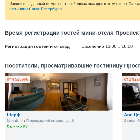
Извините, в данный момент нет свободных номеров в этом отеле. Расс
гостиницы Санкт-Петербурга
.
Время регистрации гостей мини-отеля Проспек
Регистрация гостей и отъезд
Заселение 13:00 .. 18:00
Посетители, просматривавшие гостиницу Проспе
от
4 525
руб
от
1 922
Шарф
Аве Це
Малый пр-т Петроградской стороны, д. 16
2-линия В
Отлично 8.8