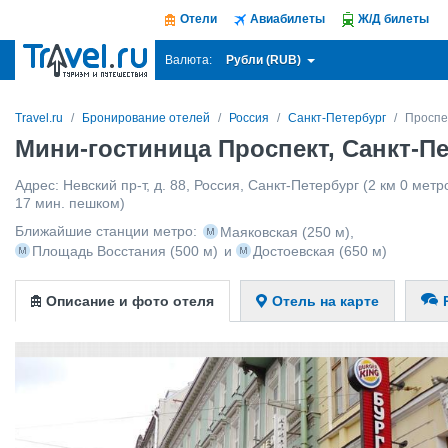
Отели
Авиабилеты
Ж/Д билеты
Рубли (RUB)
Валюта:
Travel.ru
Бронирование отелей
Россия
Санкт-Петербург
Проспе
Мини-гостиница Проспект, Санкт-П
Адрес:
Невский пр-т, д. 88
,
Россия
,
Санкт-Петербург
(2 км 0 метро
17 мин. пешком)
Ближайшие станции метро:
Маяковская
(250 м)
,
Площадь Восстания
(500 м)
и
Достоевская
(650 м)
Описание и фото отеля
Отель на карте