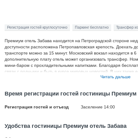
Регистрация гостей круглосуточно
Паркинг бесплатно
Трансфер и
Премиум отель Забава находится на Петроградской стороне нед
доступности расположена Петропавловская крепость. Доехать д
транспорте можно за 15 минут. Московский вокзал находится в 6 
дополнительную плату отель может организовать трансфер. Но
мини-баром с прохладительными напитками. Благодаря бесплатно
связи с родными и быть в курсе мировых новостей. В них также
Читать дальше
техникой. По утрам для постояльцев подают континентальный за
отсюда есть множество кафе, где тоже можно перекусить.
Время регистрации гостей гостиницы Премиум 
Регистрация гостей и отъезд
Заселение 14:00
Удобства гостиницы Премиум отель Забава