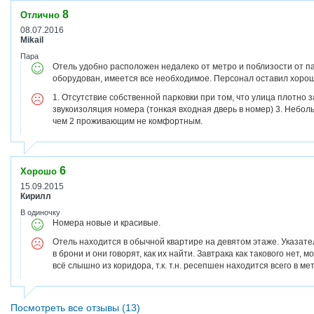
8
Отлично
08.07.2016
Mikail
Пара
Отель удобно расположен недалеко от метро и поблизости от п
оборудован, имеется все необходимое. Персонал оставил хоро
1. Отсутствие собственной парковки при том, что улица плотно
звукоизоляция номера (тонкая входная дверь в номер) 3. Небо
чем 2 проживающим не комфортным.
6
Хорошо
15.09.2015
Кирилл
В одиночку
Номера новые и красивые.
Отель находится в обычной квартире на девятом этаже. Указате
в брони и они говорят, как их найти. Завтрака как такового нет, м
всё слышно из коридора, т.к. т.н. ресепшен находится всего в ме
Посмотреть все отзывы (13)