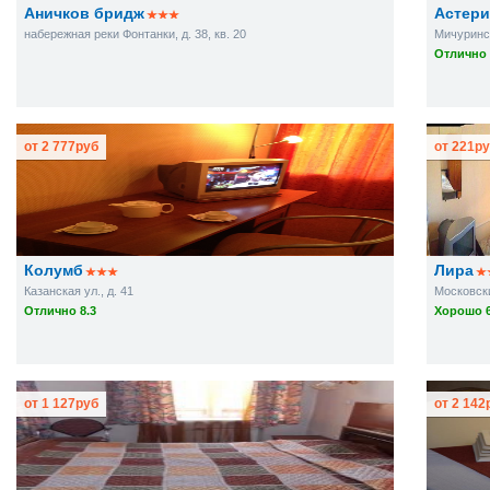
Аничков бридж
Астери
набережная реки Фонтанки, д. 38, кв. 20
Мичуринск
Отлично 
от
2 777
руб
от
221
ру
Колумб
Лира
Казанская ул., д. 41
Московски
Отлично 8.3
Хорошо 6
от
1 127
руб
от
2 142