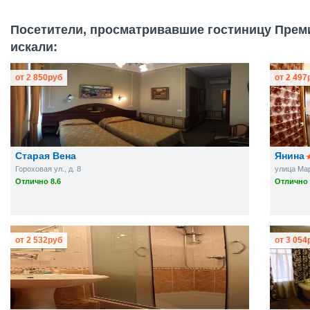
Посетители, просматривавшие гостиницу Преми
искали:
от
2 850
руб
от
2 497
Старая Вена
Янина
Гороховая ул., д. 8
улица Мара
Отлично 8.6
Отлично 
от
2 532
руб
от
3 054