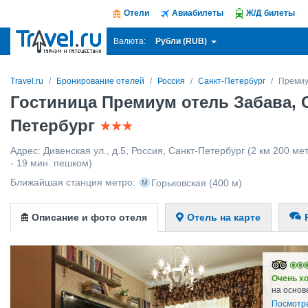
Отели
Авиабилеты
Ж/Д билеты
Рубли (RUB)
Валюта:
Travel.ru
Бронирование отелей
Россия
Санкт-Петербург
Премиу
Гостиница Премиум отель Забава, 
Петербург
Адрес:
Дивенская ул., д.5
,
Россия
,
Санкт-Петербург
(2 км 200 мет
- 19 мин. пешком)
Ближайшая станция метро:
Горьковская
(400 м)
Описание и фото отеля
Отель на карте
Очень х
на основ
Посмотр