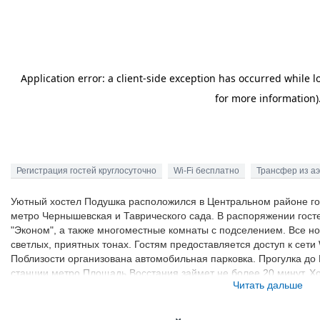
Регистрация гостей круглосуточно
Wi-Fi бесплатно
Трансфер из а
Уютный хостел Подушка расположился в Центральном районе гор
метро Чернышевская и Таврического сада. В распоряжении гост
"Эконом", а также многоместные комнаты с подселением. Все н
светлых, приятных тонах. Гостям предоставляется доступ к сети 
Поблизости организована автомобильная парковка. Прогулка до 
станции метро Площадь Восстания займет не более 20 минут. Х
Читать дальше
ресторанами, барами, магазинами. Расстояние до аэропорта Пул