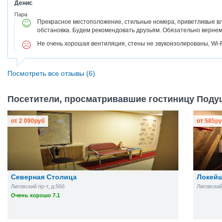
Денис
Пара
Прекрасное местоположение, стильные номера, приветливые в
обстановка. Будем рекомендовать друзьям. Обязательно вернем
Не очень хорошая вентиляция, стены не звукоизолированы, Wi-F
Посмотреть все отзывы (6)
Посетители, просматривавшие гостиницу Подуш
от
2 090
руб
от
585
ру
Северная Столица
Локейш
Лиговский пр-т, д.56б
Лиговский 
Очень хорошо 7.1