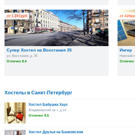
от
1 281
руб
от
428
ру
Супер Хостел на Восстания 35
Ингер
ул. Восстания, д. 35
Невский пр
Отлично 8.4
Отлично 
Хостелы в Санкт-Петербург
Хостел Бабушка Хаус
Владимирский пр-т, д.14
Отлично
8.6
Хостел Друзья на Банковском