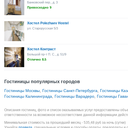
Банковский пер., д. 3
Превосходно
9
Хостел Polezhaev Hostel
ул. Старорусская 5/3
Хостел Контраст
Большой пр-т П. С., д. 51/9
Отлично
8.5
Гостиницы популярных городов
Гостиницы Москвы
,
Гостиницы Санкт-Петербурга
,
Гостиницы Каз
Гостиницы Калининграда
,
Гостиницы Варадеро
,
Гостиницы Гава
Описания гостиниц, фото и список оказываемых услуг предоставлены объе
ответственности за возможное несоответствие данной информации дейст
Минимальная стоимость за прошедший месяц -
535,48
руб
за ночь (сутки)
Узнайте
правила
, специальные условия и способы оплаты, предоплаты и 