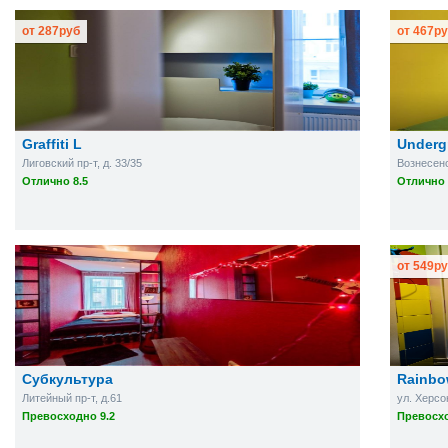
от
287
руб
от
467
ру
Graffiti L
Underg
Лиговский пр-т, д. 33/35
Вознесенс
Отлично 8.5
Отлично 
от
549
ру
Субкультура
Rainb
Литейный пр-т, д.61
ул. Херсо
Превосходно 9.2
Превосхо