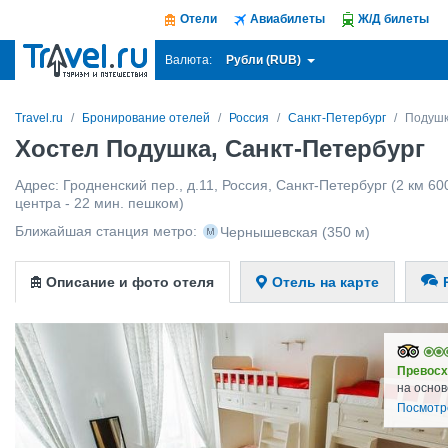
Отели
Авиабилеты
Ж/Д билеты
Рубли (RUB)
Валюта:
Travel.ru
Бронирование отелей
Россия
Санкт-Петербург
Подуш
Хостел Подушка, Санкт-Петербург
Адрес:
Гродненский пер., д.11
,
Россия
,
Санкт-Петербург
(2 км 60
центра - 22 мин. пешком)
Ближайшая станция метро:
Чернышевская
(350 м)
Описание и фото отеля
Отель на карте
Превосх
на основ
Посмотр