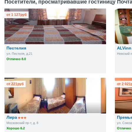
Посетители, просматривавшие гостиницу Почтам
от
1 127
руб
Пестелия
ALVinn
ул. Пестеля, д.21
Невский п
Отлично 8.0
от
221
руб
от
2 021
Лира
Премь
Московский пр-т, д. 8
ул. Союза
Хорошо 6.2
Отлично 