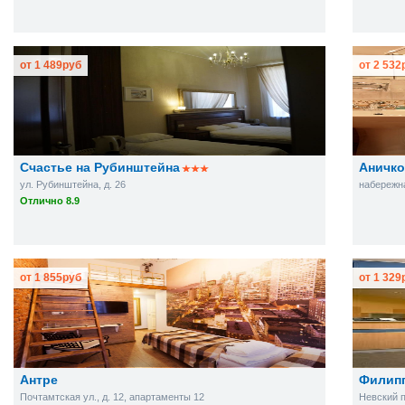
от
1 489
руб
от
2 532
Счастье на Рубинштейна
Аничко
ул. Рубинштейна, д. 26
набережна
Отлично 8.9
от
1 855
руб
от
1 329
Антре
Филипп
Почтамтская ул., д. 12, апартаменты 12
Невский пр