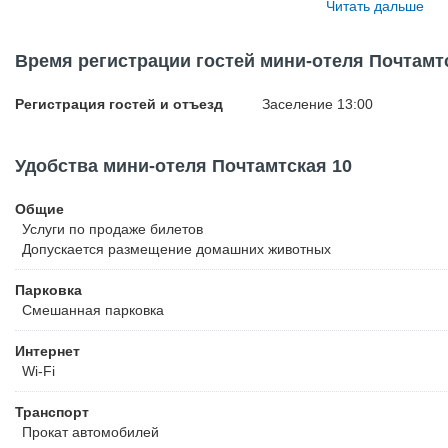
Читать дальше
доставка еды в номер, экскурсионное бюро на стойке регистраци
и мини-бизнес центр, с факсом и копиром. По предварительному 
со своими питомцами, за них будет взиматься дополнительная п
Время регистрации гостей мини-отеля Почтамт
запрещено.
Регистрация гостей и отъезд
Заселение 13:00
Удобства мини-отеля Почтамтская 10
Общие
Услуги по продаже билетов
Допускается размещение домашних животных
Парковка
Смешанная парковка
Интернет
Wi-Fi
Транспорт
Прокат автомобилей