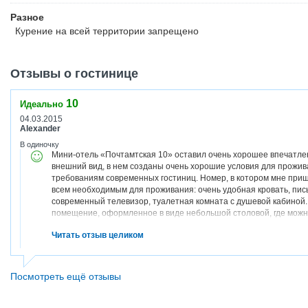
Разное
Курение на всей территории запрещено
Отзывы о гостинице
10
Идеально
04.03.2015
Alexander
В одиночку
Мини-отель «Почтамтская 10» оставил очень хорошее впечатлен
внешний вид, в нем созданы очень хорошие условия для прожив
требованиям современных гостиниц. Номер, в котором мне приш
всем необходимым для проживания: очень удобная кровать, пис
современный телевизор, туалетная комната с душевой кабиной. 
помещение, оформленное в виде небольшой столовой, где можно
кофе, но и приготовить полноценный завтрак или ужин. Окна все
Читать отзыв целиком
совершенно не слышно транспорта, это создает дополнительн
является то, что этот мини-отель расположен непосредственно 
буквально в 5-10 минутах ходьбы от Исаакиевского Собора и пам
площади. Выражаю искреннюю благодарность администрации оте
Посмотреть ещё отзывы
сервис. А. Грейш