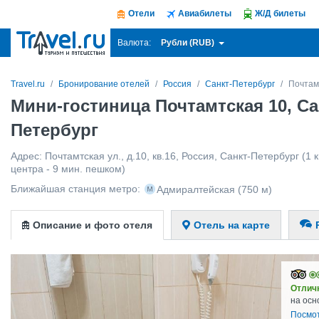
Отели
Авиабилеты
Ж/Д билеты
Рубли (RUB)
Валюта:
Travel.ru
Бронирование отелей
Россия
Санкт-Петербург
Почтам
Мини-гостиница Почтамтская 10, Са
Петербург
Адрес:
Почтамтская ул., д.10, кв.16
,
Россия
,
Санкт-Петербург
(1 к
центра - 9 мин. пешком)
Ближайшая станция метро:
Адмиралтейская
(750 м)
Описание и фото отеля
Отель на карте
Отлич
на осн
Посмо