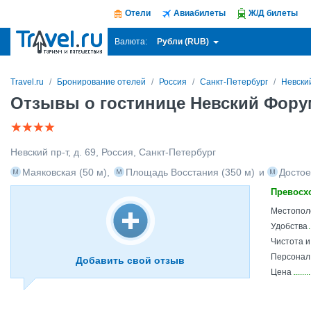
Отели
Авиабилеты
Ж/Д билеты
Рубли (RUB)
Валюта:
Travel.ru
Бронирование отелей
Россия
Санкт-Петербург
Невски
Отзывы о гостинице Невский Форум
Невский пр-т, д. 69
,
Россия
,
Санкт-Петербург
Маяковская
(50 м)
,
Площадь Восстания
(350 м)
и
Достое
Превосх
Местопол
Удобства
Чистота 
Персонал
Добавить свой отзыв
Цена