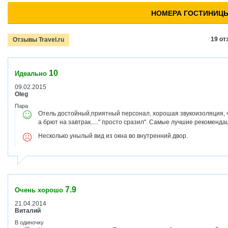
НОМЕРА ГОСТИНИЦ
19 от
Отзывы Travel.ru
10
Идеально
09.02.2015
Oleg
Пара
Отель достойный,приятный персонал, хорошая звукоизоляция, ч
а брют на завтрак....." просто сразил". Самые лучшие рекоменда
Несколько унылый вид из окна во внутренний двор.
7.9
Очень хорошо
21.04.2014
Виталий
В одиночку