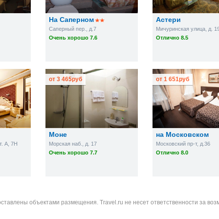
На Саперном
Астери
Саперный пер., д.7
Мичуринская улица, д. 1
Очень хорошо 7.6
Отлично 8.5
от
3 465
руб
от
1 651
руб
Моне
на Московском
т. А, 7Н
Морская наб., д. 17
Московский пр-т, д.36
Очень хорошо 7.7
Отлично 8.0
оставлены объектами размещения. Travel.ru не несет ответственности за во