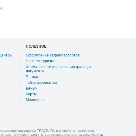
ы.
ПОЛЕЗНОЕ
 центры
Оформление загранпаспортов
Новости туризма
Формальности пересечения границ и
документы
Погода
Табло аэропортов
Деньги
Карты
Медицина
льзование материалов TRAVEL.RU в интернете, полное или
казанием названия TRAVEL.RU и активной ссылкой на
www.travel.ru
,