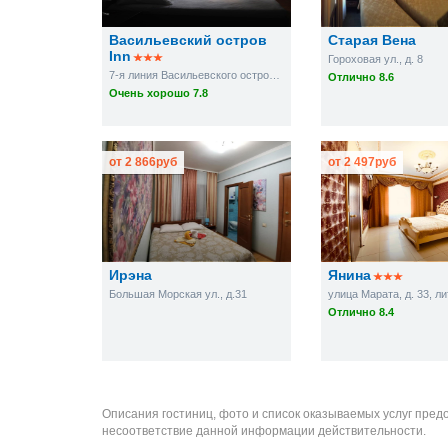
Васильевский остров
Старая Вена
Inn
Гороховая ул., д. 8
7-я линия Васильевского острова, д. 26, 2 этаж
Отлично 8.6
Очень хорошо 7.8
от
2 866
руб
от
2 497
руб
Ирэна
Янина
Большая Морская ул., д.31
улица Марата, д. 33, ли
Отлично 8.4
Описания гостиниц, фото и список оказываемых услуг пред
несоответствие данной информации действительности.