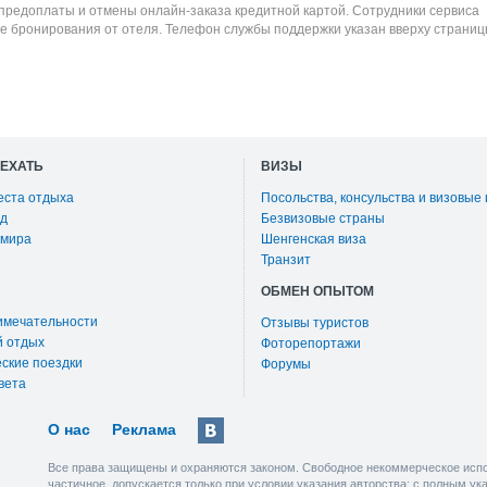
 предоплаты и отмены онлайн-заказа кредитной картой. Сотрудники сервиса
е бронирования от отеля. Телефон службы поддержки указан вверху страниц
ОЕХАТЬ
ВИЗЫ
еста отдыха
Посольства, консульства и визовые
д
Безвизовые страны
 мира
Шенгенская виза
Транзит
ОБМЕН ОПЫТОМ
имечательности
Отзывы туристов
й отдых
Фоторепортажи
ские поездки
Форумы
вета
О нас
Реклама
Все права защищены и охраняются законом. Свободное некоммерческое испо
частичное, допускается только при условии указания авторства: с полным у