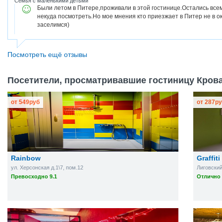
Семья с маленькими детьми
Были летом в Питере,проживали в этой гостинице.Остались всем
некуда посмотреть.Но мое мнения кто приезжает в Питер не в о
заселимся)
Посмотреть ещё отзывы
Посетители, просматривавшие гостиницу Кроват
от
549
руб
от
287
ру
Rainbow
Graffiti
ул. Херсонская д.1\7, пом.12
Лиговский 
Превосходно 9.1
Отлично 