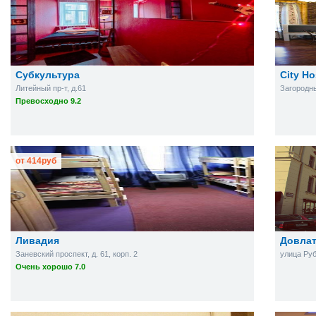
Субкультура
City Ho
Литейный пр-т, д.61
Загородны
Превосходно 9.2
от
414
руб
Ливадия
Довлат
Заневский проспект, д. 61, корп. 2
улица Руб
Очень хорошо 7.0