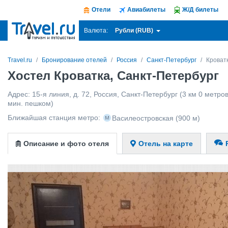
Отели
Авиабилеты
Ж/Д билеты
Рубли (RUB)
Валюта:
Travel.ru
Бронирование отелей
Россия
Санкт-Петербург
Кроват
Хостел Кроватка, Санкт-Петербург
Адрес:
15-я линия, д. 72
,
Россия
,
Санкт-Петербург
(3 км 0 метров
мин. пешком)
Ближайшая станция метро:
Василеостровская
(900 м)
Описание и фото отеля
Отель на карте