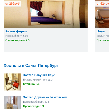
от
299
руб
от
624
ру
Атмосферик
Days
Невский пр-т, д.92
Малый пр-т
Очень хорошо 7.5
Превосхо
Хостелы в Санкт-Петербург
Хостел Бабушка Хаус
Владимирский пр-т, д.14
Отлично
8.6
Хостел Друзья на Банковском
Банковский пер., д. 3
Превосходно
9