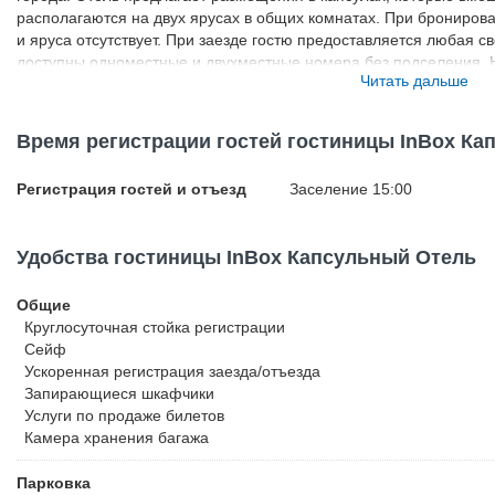
располагаются на двух ярусах в общих комнатах. При брониров
и яруса отсутствует. При заезде гостю предоставляется любая с
доступны одноместные и двухместные номера без подселения. 
Читать дальше
кухня с микроволновой печью, холодильником и тостером. Беспл
вода, доступ к высокоскоростному интернету. Прогулка до ближ
займет около 5 минут, до Невского проспекта и станции метро Го
Время регистрации гостей гостиницы InBox Ка
Поблизости можно найти множество антикварных бутиков, кафе, 
исторических объектов. В отеле не размещаются дети до 6 лет.
Регистрация гостей и отъезд
Заселение 15:00
возможно только в двухместном номере DoubleBox в сопровожде
Удобства гостиницы InBox Капсульный Отель
Общие
Круглосуточная стойка регистрации
Сейф
Ускоренная регистрация заезда/отъезда
Запирающиеся шкафчики
Услуги по продаже билетов
Камера хранения багажа
Парковка