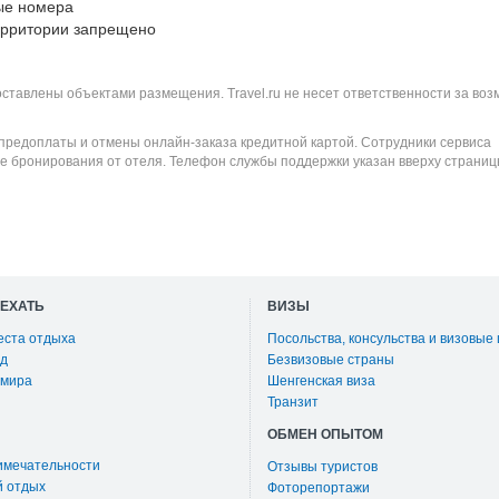
ые номера
ерритории запрещено
оставлены объектами размещения. Travel.ru не несет ответственности за во
 предоплаты и отмены онлайн-заказа кредитной картой. Сотрудники сервиса
е бронирования от отеля. Телефон службы поддержки указан вверху страниц
ОЕХАТЬ
ВИЗЫ
еста отдыха
Посольства, консульства и визовые
д
Безвизовые страны
 мира
Шенгенская виза
Транзит
ОБМЕН ОПЫТОМ
имечательности
Отзывы туристов
й отдых
Фоторепортажи