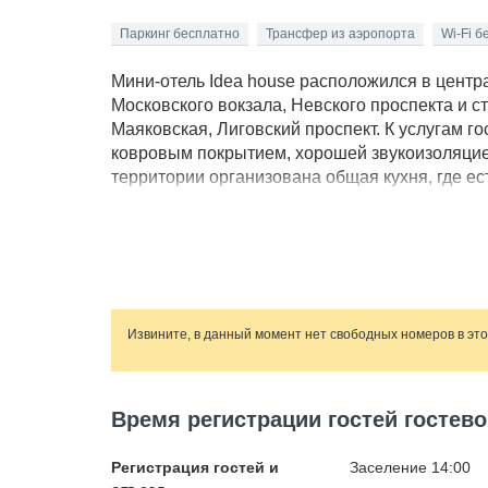
Паркинг бесплатно
Трансфер из аэропорта
Wi-Fi б
Мини-отель Idea house расположился в центр
Московского вокзала, Невского проспекта и 
Маяковская, Лиговский проспект. К услугам г
ковровым покрытием, хорошей звукоизоляцией
территории организована общая кухня, где ес
доступны: фен, стиральная машина, утюг, бес
Дворцовая площадь, Казанский собор, храм С
доступности от гостевого дома. Также в непо
торгово-развлекательные центры.
Извините, в данный момент нет свободных номеров в эт
Время регистрации гостей гостево
Регистрация гостей и
Заселение 14:00