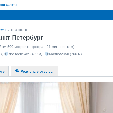
Ж/Д билеты
бург
Idea House
анкт-Петербург
2 км 500 метров от центра - 21 мин. пешком)
)
,
Достоевская
(400 м)
,
Маяковская
(700 м)
рте
Реальные отзывы