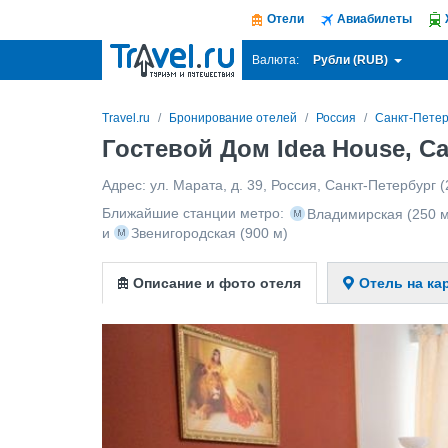
Отели
Авиабилеты
Рубли (RUB)
Валюта:
Travel.ru
Бронирование отелей
Россия
Санкт-Петер
Гостевой Дом Idea House, С
Адрес:
ул. Марата, д. 39
,
Россия
,
Санкт-Петербург
(
Ближайшие станции метро:
Владимирская
(250 м
и
Звенигородская
(900 м)
Описание и фото отеля
Отель на ка