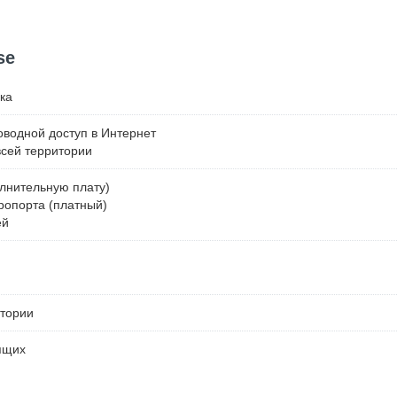
se
ка
водной доступ в Интернет
всей территории
лнительную плату)
ропорта (платный)
ей
итории
ящих