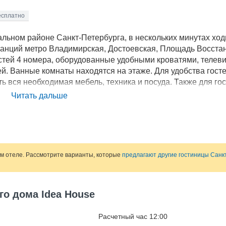
есплатно
альном районе Санкт-Петербурга, в нескольких минутах ход
станций метро Владимирская, Достоевская, Площадь Восста
остей 4 номера, оборудованные удобными кроватями, телев
. Ванные комнаты находятся на этаже. Для удобства госте
ть вся необходимая мебель, техника и посуда. Также для го
платный WI-FI. Основные достопримечательности, такие как
Читать дальше
паса-на-Крови, Исаакиевский собор - находятся в пешей
средственной близости работают кафе, рестораны, крупные
ом отеле. Рассмотрите варианты, которые
предлагают другие гостиницы Санк
го дома Idea House
Расчетный час 12:00