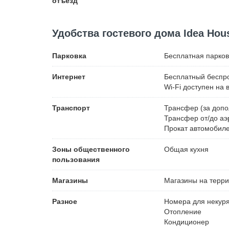
отъезд
Удобства гостевого дома Idea Hou
Парковка
Бесплатная
парков
Интернет
Бесплатный
беспро
Wi-Fi доступен на 
Транспорт
Трансфер (за допо
Трансфер от/до аэ
Прокат автомобил
Зоны общественного
Общая кухня
пользования
Магазины
Магазины на терр
Разное
Номера для некур
Отопление
Кондиционер