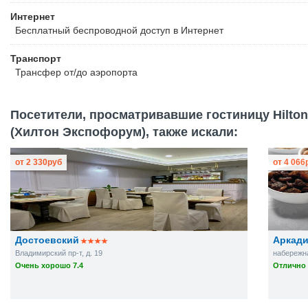
Интернет
Бесплатный
беспроводной доступ в Интернет
Транспорт
Трансфер от/до аэропорта
Посетители, просматривавшие гостиницу Hilton 
(Хилтон Экспофорум), также искали:
от
2 330
руб
от
4 066
Достоевский
Аркад
Владимирский пр-т, д. 19
набережна
Очень хорошо 7.4
Отлично 