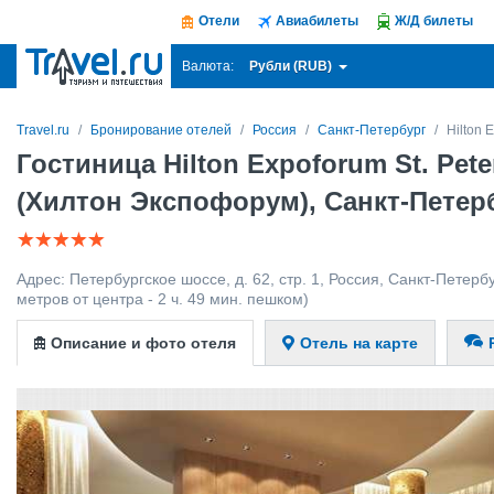
Отели
Авиабилеты
Ж/Д билеты
Рубли (RUB)
Валюта:
Travel.ru
Бронирование отелей
Россия
Санкт-Петербург
Hilton 
Гостиница Hilton Expoforum St. Pete
(Хилтон Экспофорум), Санкт-Петер
Адрес:
Петербургское шоссе, д. 62, стр. 1
,
Россия
,
Санкт-Петерб
метров от центра - 2 ч. 49 мин. пешком)
Описание и фото отеля
Отель на карте