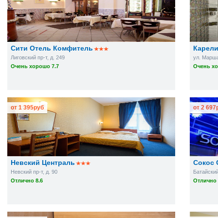
Сити Отель Комфитель
Карели
Лиговский пр-т, д. 249
ул. Марша
Очень хорошо 7.7
Очень хо
от
1 395
руб
от
2 697
Невский Централь
Сокос 
Невский пр-т, д. 90
Батайский 
Отлично 8.6
Отлично 