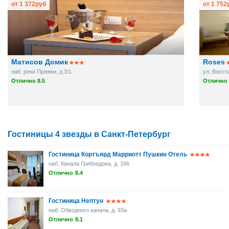
от
1 372
руб
от
1 752
Матисов Домик
Roses
наб. реки Пряжки, д.3/1
ул. Восста
Отлично 8.5
Отлично 
Гостиницы 4 звезды в Санкт-Петербург
Гостиница Кортъярд Марриотт Пушкин Отель
наб. Канала Грибоедова, д. 166
Отлично
8.4
Гостиница Нептун
наб. Обводного канала, д. 93а
Отлично
8.1