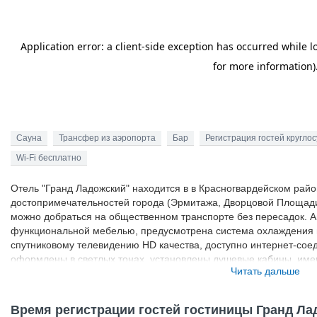
Сауна
Трансфер из аэропорта
Бар
Регистрация гостей кругло
Wi-Fi бесплатно
Отель "Гранд Ладожский" находится в в Красногвардейском райо
достопримечательностей города (Эрмитажа, Дворцовой Площади
можно добраться на общественном транспорте без пересадок. 
функциональной мебелью, предусмотрена система охлаждения в
спутниковому телевидению HD качества, доступно интернет-сое
оформлены в светлых тонах, установлены душевые кабины, им
Читать дальше
гигиенических принадлежностей, тапочки. В пределах легкой до
хороших ресторанов, где можно отведать блюда местной кухни.
Время регистрации гостей гостиницы Гранд Ла