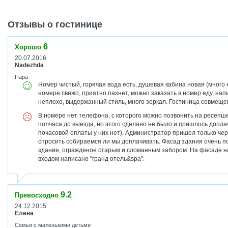
Отзывы о гостинице
6
Хорошо
20.07.2016
Nadezhda
Пара
Номер чистый, горячая вода есть, душевая кабина новая (много к
номере свежо, приятно пахнет, можно заказать в номер еду, на
неплохо, выдержанный стиль, много зеркал. Гостиница совмещен
В номере нет телефона, с которого можно позвонить на ресеп
полчаса до выезда, но этого сделано не было и пришлось доплачи
почасовой оплаты у них нет). Администратор пришел только че
спросить собираемся ли мы доплачивать. Фасад здания очень п
здание, огражденое старым и сломанным забором. На фасаде на
входом написано "гранд отель&spa".
9.2
Превосходно
24.12.2015
Елена
Семья с маленькими детьми