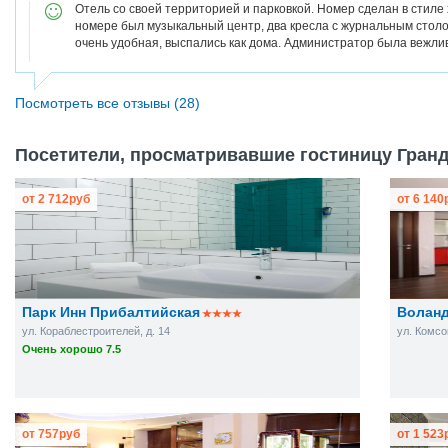
Отель со своей территорией и парковкой. Номер сделан в стиле 
номере был музыкальный центр, два кресла с журнальным столо
очень удобная, выспались как дома. Администратор была вежли
Посмотреть все отзывы (28)
Посетители, просматривавшие гостиницу Гранд
от
2 712
руб
от
6 140
Парк Инн Прибалтийская
Волан
ул. Кораблестроителей, д. 14
ул. Комсом
Очень хорошо 7.5
от
757
руб
от
1 523