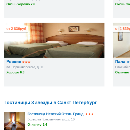
Очень хорошо 7.6
Очень хо
от
2 836
руб
от
1 839
Россия
Палант
пл. Чернышевского, д. 11
Рижский пр
Хорошо 6.8
Отлично 
Гостиницы 3 звезды в Санкт-Петербург
Гостиница Невский Отель Гранд
Большая Конюшенная ул., д. 10
Отлично
8.4