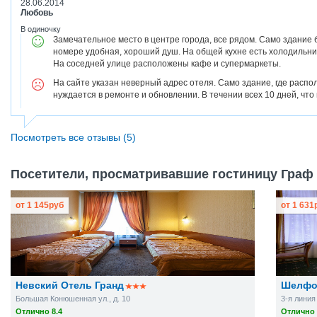
28.06.2014
Любовь
В одиночку
Замечательное место в центре города, все рядом. Само здание 
номере удобная, хороший душ. На общей кухне есть холодильник
На соседней улице расположены кафе и супермаркеты.
На сайте указан неверный адрес отеля. Само здание, где распол
нуждается в ремонте и обновлении. В течении всех 10 дней, что
Посмотреть все отзывы (5)
Посетители, просматривавшие гостиницу Граф 
от
1 145
руб
от
1 631
Невский Отель Гранд
Шелфо
Большая Конюшенная ул., д. 10
3-я линия
Отлично 8.4
Отлично 