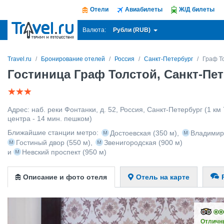
Отели
Авиабилеты
Ж/Д билеты
Рубли (RUB)
Валюта:
Travel.ru
Бронирование отелей
Россия
Санкт-Петербург
Граф Т
Гостиница Граф Толстой, Санкт-Пе
Адрес:
наб. реки Фонтанки, д. 52
,
Россия
,
Санкт-Петербург
(1 км 
центра - 14 мин. пешком)
Ближайшие станции метро:
Достоевская
(350 м)
,
Владимир
Гостиный двор
(550 м)
,
Звенигородская
(900 м)
и
Невский проспект
(950 м)
Описание и фото отеля
Отель на карте
Отличн