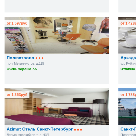
от
1 597
руб
от
1 428
Полюстрово
Аркада
пр-т Металлистов, д.115
ул. Рубин
Очень хорошо 7.5
Отлично 
от
1 353
руб
от
1 788
Azimut Отель Санкт-Петербург
Санкт-
Лермонтовский пр-т, д. 43/1
Пироговска