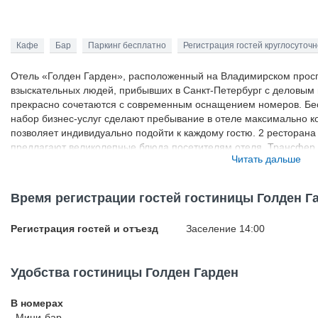
Кафе
Бар
Паркинг бесплатно
Регистрация гостей круглосуточн
Отель «Голден Гарден», расположенный на Владимирском просп
взыскательных людей, прибывших в Санкт-Петербург с деловым 
прекрасно сочетаются с современным оснащением номеров. Бес
набор бизнес-услуг сделают пребывание в отеле максимально
позволяет индивидуально подойти к каждому гостю. 2 ресторана 
предлагают великолепные блюда посетителям отеля. Трансфер в
Читать дальше
вот лишь малая часть возможностей бутик-отеля.
Время регистрации гостей гостиницы Голден Г
Регистрация гостей и отъезд
Заселение 14:00
Удобства гостиницы Голден Гарден
В номерах
Мини-бар