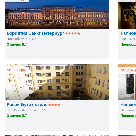
Коринтия Санкт Петербург
Талион
Невский пр-т, д. 57
наб. Реки
Отлично 8.7
Превосхо
от
3 317
руб
от
2 943
Росси Бутик-отель
Невск
наб. Реки Фонтанки, д. 55
Невский пр
Отлично 8.7
Превосхо