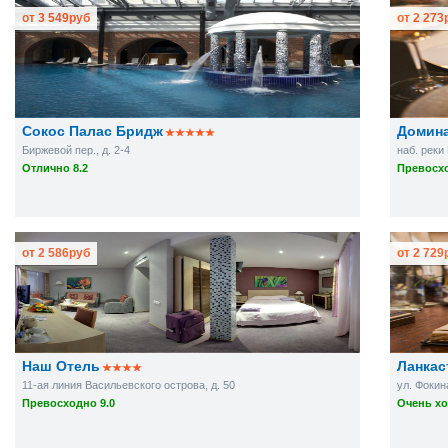
от
3 549
руб
от
2 273
Сокос Палас Бридж
Домина
Биржевой пер., д. 2-4
наб. реки 
Отлично 8.2
Превосхо
от
2 586
руб
от
2 729
Наш Отель
Ланкас
11-ая линия Васильевского острова, д. 50
ул. Фокина
Превосходно 9.0
Очень хо