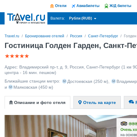
Отели
Авиабилеты
Ж/Д билеты
Рубли (RUB)
Валюта:
Travel.ru
Бронирование отелей
Россия
Санкт-Петербург
Голден
Гостиница Голден Гарден, Санкт-Пе
Адрес:
Владимирский пр-т, д. 9
,
Россия
,
Санкт-Петербург
(1 км 9
центра - 16 мин. пешком)
Ближайшие станции метро:
Достоевская
(250 м)
,
Владимир
и
Маяковская
(450 м)
Описание и фото отеля
Отель на карте
Очень х
на основ