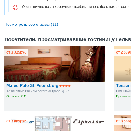
Очень шумно из-за дорожного трафика, много больших автостра
Посмотреть все отзывы (11)
Посетители, просматривавшие гостиницу Гельв
от
3 325
руб
от
2 539
Marco Polo St. Petersburg
Трезин
12-ая линия Васильевского острова, д. 27
Большой п
Отлично 8.2
Превосхо
от
3 089
руб
от
3 586