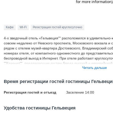
Кафе
Wi-Fi
Регистрация гостей круглосуточно
4-х зведочный отель «Гельвеция"" расположился в удивительно-
совсем недалеко от Невского проспекта, Московского вокзала и
рядом с отелем музей-квартира Достоевского, Владимирский собо
номерах отеля, от компактного одноместного до представительск
беспроводной выход в Интернет. При отеле работают круглосуто
""Кларнет"", предлагающие гостям блюда русской и европейской
Читать дальше
несколькими языками, они могут помочь гостям организовать эк
индивидуальное обслуживание.
Время регистрации гостей гостиницы Гельвеци
Регистрация гостей и отъезд
Заселение 14:00
Удобства гостиницы Гельвеция