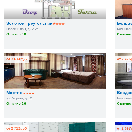
Золотой Треугольник
Бельве
Невский пр-т, д.22-24
Большая К
Отлично 8.8
Отлично 
от
2 634
руб
от
2 926
Мартин
Введен
ул. Марата, д. 12
Большой п
Отлично 8.6
Отлично 
от
2 712
руб
от
2 697