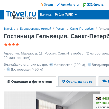
Отели
Авиабилеты
Ж/Д билеты
Рубли (RUB)
Валюта:
Travel.ru
Бронирование отелей
Россия
Санкт-Петербург
Гельве
Гостиница Гельвеция, Санкт-Петер
Адрес:
ул. Марата, д. 11
,
Россия
,
Санкт-Петербург
(2 км 300 метр
20 мин. пешком)
Ближайшие станции метро:
Маяковская
(200 м)
,
Владимир
и
Достоевская
(450 м)
Описание и фото отеля
Отель на карте
Отличны
на основ