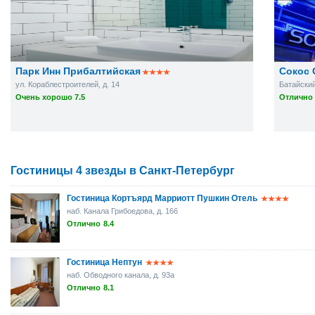
Парк Инн Прибалтийская
Сокос 
ул. Кораблестроителей, д. 14
Батайский 
Очень хорошо 7.5
Отлично 
Гостиницы 4 звезды в Санкт-Петербург
Гостиница Кортъярд Марриотт Пушкин Отель
наб. Канала Грибоедова, д. 166
Отлично
8.4
Гостиница Нептун
наб. Обводного канала, д. 93а
Отлично
8.1