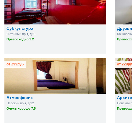
Субкультура
Друзья
Литейный пр-т, д.61
Банковский
Превосходно 9.2
Превосхо
от
299
руб
от
229
ру
Атмосферик
Архите
Невский пр-т, д.92
Невский п
Очень хорошо 7.5
Превосхо