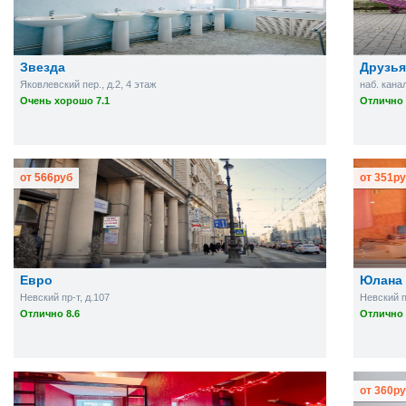
Звезда
Друзья
Яковлевский пер., д.2, 4 этаж
наб. кана
Очень хорошо 7.1
Отлично 
от
566
руб
от
351
ру
Евро
Юлана 
Невский пр-т, д.107
Невский пр
Отлично 8.6
Отлично 
от
360
ру