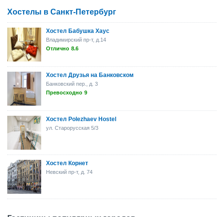
Хостелы в Санкт-Петербург
Хостел Бабушка Хаус
Владимирский пр-т, д.14
Отлично
8.6
Хостел Друзья на Банковском
Банковский пер., д. 3
Превосходно
9
Хостел Polezhaev Hostel
ул. Старорусская 5/3
Хостел Корнет
Невский пр-т, д. 74