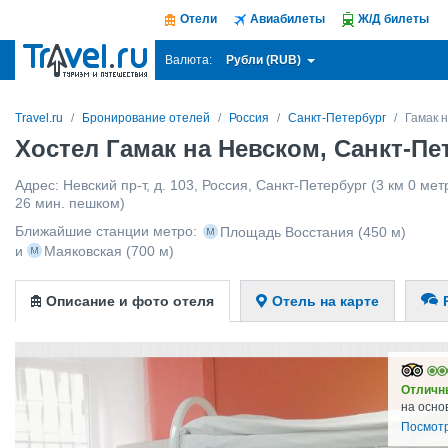
Отели
Авиабилеты
Ж/Д билеты
Рубли (RUB)
Валюта:
Travel.ru
Бронирование отелей
Россия
Санкт-Петербург
Гамак 
Хостел Гамак на Невском, Санкт-Пе
Адрес:
Невский пр-т, д. 103
,
Россия
,
Санкт-Петербург
(3 км 0 мет
26 мин. пешком)
Ближайшие станции метро:
Площадь Восстания
(450 м)
и
Маяковская
(700 м)
Описание и фото отеля
Отель на карте
Отличн
на осно
Посмотр