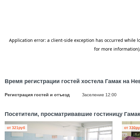
Время регистрации гостей хостела Гамак на Не
Регистрация гостей и отъезд
Заселение 12:00
Посетители, просматривавшие гостиницу Гамак 
от
321
руб
от
330
ру