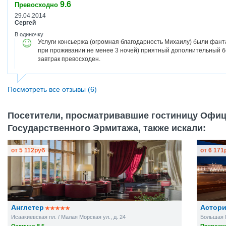
9.6
Превосходно
29.04.2014
Сергей
В одиночку
Услуги консьержа (огромная благодарность Михаилу) были фант
при проживании не менее 3 ночей) приятный дополнительный б
завтрак превосходен.
Посмотреть все отзывы (6)
Посетители, просматривавшие гостиницу Офиц
Государственного Эрмитажа, также искали:
от
5 112
руб
от
6 171
Англетер
Астор
Исаакиевская пл. / Малая Морская ул., д. 24
Большая М