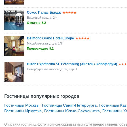
Сокос Палас Бридж
Биржевой пер., д. 2-4
Отлично
8.2
Belmond Grand Hotel Europe
Михайловская ул., д. 1/7
Превосходно
9.1
Hilton Expoforum St. Petersburg (Хилтон Экспофорум)
Петербургское шоссе, д. 62, стр. 1
Гостиницы популярных городов
Гостиницы Москвы
,
Гостиницы Санкт-Петербурга
,
Гостиницы Каз
Гостиницы Иркутска
,
Гостиницы Южно-Сахалинска
,
Гостиницы Х
Описания гостиниц, фото и список оказываемых услуг предоставлены объе