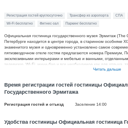
Регистрация гостей круглосуточно
Трансфер из аэропорта
СПА
Wi-Fi бесплатно
Фитнес-зал
Паркинг бесплатно
Официальная гостиница государственного музея Эрмитаж (The Offi
Петербурге находится в центре города, в старинном особняке XI
знаменитого музея и одновременно установлено самое совреме
пятизвездочном отеле гостям предлагаются номера Премиум, П
эксклюзивными интерьерами и мебелью и ванными, отделанным
телевизор, Wi-Fi, мини-бар и все необходимое как для отдыха, т
Читать дальше
имеется крытый бассейн, бар, бутик-ресторан итальянской кухн
"Екатерина Великая", в котором блюда готовятся по рецептам 
гостиницы музея Эрмитаж можно дойти за 7 минут от станции ме
Время регистрации гостей гостиницы Официал
доступности располагаются еще две станции метро, Невский пр
Государственного Эрмитажа
достопримечательностей. Поездка до музея Эрмитаж на специал
займет 10 минут. До железнодорожного вокзала отсюда меньше 2 
Регистрация гостей и отъезд
Заселение 14:00
Удобства гостиницы Официальная гостиница Г