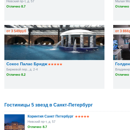
Невский пр-т, д. 57
Малая Мор
Отлично 8.7
Отлично 
от
3 549
руб
от
3 866
Сокос Палас Бридж
Голден
Биржевой пер., д. 2-4
Владимирс
Отлично 8.2
Отлично 
Гостиницы 5 звезд в Санкт-Петербург
Коринтия Санкт Петербург
Невский пр-т, д. 57
Отлично
8.7