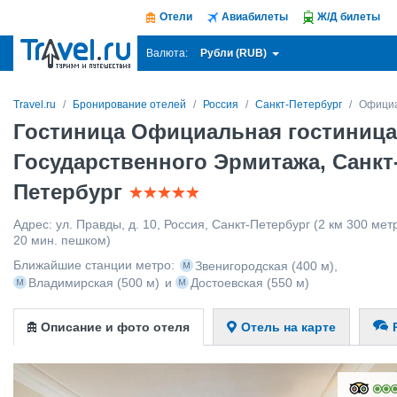
Отели
Авиабилеты
Ж/Д билеты
Рубли (RUB)
Валюта:
Travel.ru
Бронирование отелей
Россия
Санкт-Петербург
Официа
Гостиница Официальная гостиница
Государственного Эрмитажа, Санкт
Петербург
Адрес:
ул. Правды, д. 10
,
Россия
,
Санкт-Петербург
(2 км 300 метр
20 мин. пешком)
Ближайшие станции метро:
Звенигородская
(400 м)
,
Владимирская
(500 м)
и
Достоевская
(550 м)
Описание и фото отеля
Отель на карте