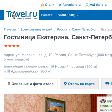
Отели
Авиабилеты
Ж/Д билеты
Рубли (RUB)
Валюта:
Travel.ru
Бронирование отелей
Россия
Санкт-Петербург
Екатер
Гостиница Екатерина, Санкт-Петерб
Адрес:
ул. Миллионная, д. 10
,
Россия
,
Санкт-Петербург
(600 метр
5 мин. пешком)
Ближайшие станции метро:
Невский проспект
(900 м)
и
Адмиралтейская
(950 м)
Описание и фото отеля
Отель на карте
Отличн
на осно