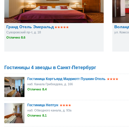
Гранд Отель Эмеральд
Волан
Суворовский пр-т, д. 18
ул. Комсом
Отлично 8.6
Гостиницы 4 звезды в Санкт-Петербург
Гостиница Кортъярд Марриотт Пушкин Отель
наб. Канала Грибоедова, д. 166
Отлично
8.4
Гостиница Нептун
наб. Обводного канала, д. 93а
Отлично
8.1