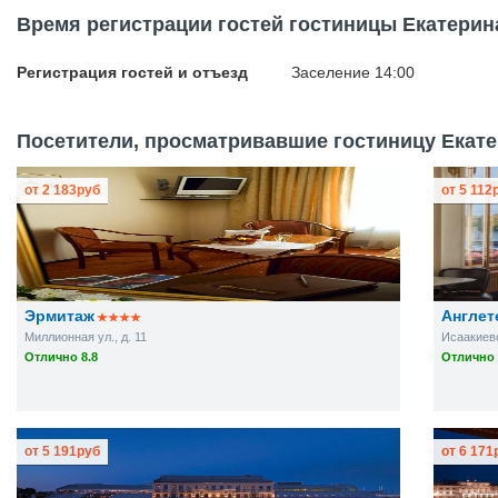
Время регистрации гостей гостиницы Екатерин
Регистрация гостей и отъезд
Заселение 14:00
Посетители, просматривавшие гостиницу Екатер
от
2 183
руб
от
5 112
Эрмитаж
Англет
Миллионная ул., д. 11
Исаакиевс
Отлично 8.8
Отлично 
от
5 191
руб
от
6 171