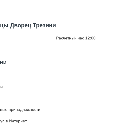
ицы Дворец Трезини
Расчетный час 12:00
ини
лы
тные принадлежности
уп в Интернет