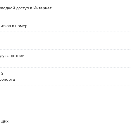
водной доступ в Интернет
питков в номер
ду за детьми
ей
ропорта
ящих