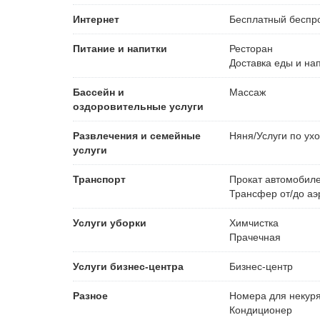
Интернет
Бесплатный
беспро
Питание и напитки
Ресторан
Доставка еды и на
Бассейн и
Массаж
оздоровительные услуги
Развлечения и семейные
Няня/Услуги по ухо
услуги
Транспорт
Прокат автомобил
Трансфер от/до аэ
Услуги уборки
Химчистка
Прачечная
Услуги бизнес-центра
Бизнес-центр
Разное
Номера для некур
Кондиционер