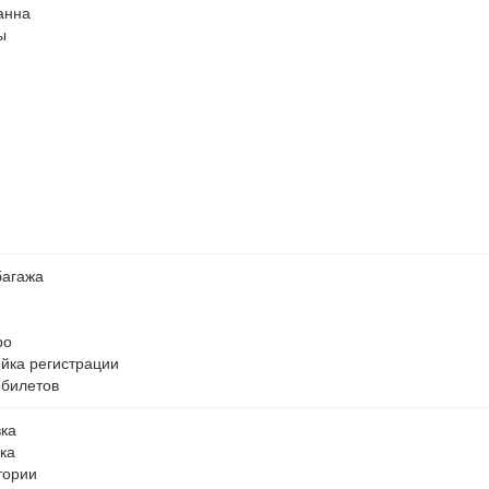
анна
ы
багажа
ро
ойка регистрации
 билетов
ка
ка
тории