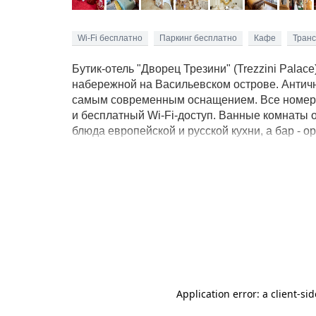
Wi-Fi бесплатно
Паркинг бесплатно
Кафе
Транс
Бутик-отель "Дворец Трезини" (Trezzini Pala
набережной на Васильевском острове. Антич
самым современным оснащением. Все номера 
и бесплатный Wi-Fi-доступ. Ванные комнаты 
блюда европейской и русской кухни, а бар - 
"Василеостровская" разделяет 1 км, при этом
метро. В пешей доступности от отеля размещ
Кунсткамера, Исаакиевский собор, Старая б
музея Эрмитаж займет 10 минут.