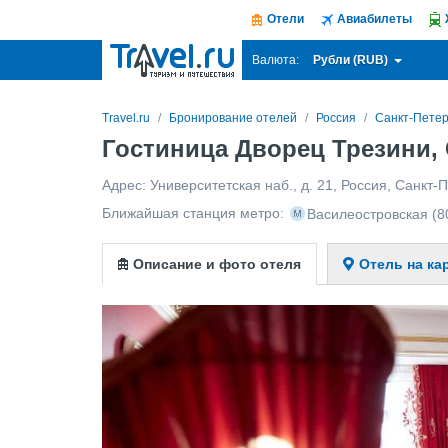
Отели
Авиабилеты
Рубли (RUB)
Валюта:
Travel.ru
Бронирование отелей
Россия
Санкт-Петер
Гостиница Дворец Трезини,
Адрес:
Университетская наб., д. 21
,
Россия
,
Санкт-П
Ближайшая станция метро:
Василеостровская
(8
Описание и фото отеля
Отель на ка