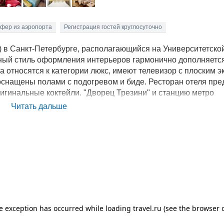
фер из аэропорта
Регистрация гостей круглосуточно
ce) в Санкт-Петербурге, располагающийся на Университетско
ный стиль оформления интерьеров гармонично дополняетс
относятся к категории люкс, имеют телевизор с плоским э
оснащены полами с подогревом и биде. Ресторан отеля пре
оригинальные коктейли. "Дворец Трезини" и станцию метро
 до Московского железнодорожного вокзала - всего 2 остано
Читать дальше
аются одни из главных достопримечательностей Санкт-Пете
иржа, Ростральные колонны. Поездка до Дворцовой площади