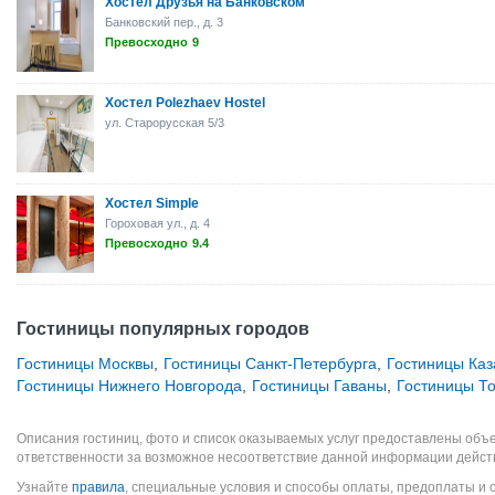
Хостел Друзья на Банковском
Банковский пер., д. 3
Превосходно
9
Хостел Polezhaev Hostel
ул. Старорусская 5/3
Хостел Simple
Гороховая ул., д. 4
Превосходно
9.4
Гостиницы популярных городов
Гостиницы Москвы
,
Гостиницы Санкт-Петербурга
,
Гостиницы Каз
Гостиницы Нижнего Новгорода
,
Гостиницы Гаваны
,
Гостиницы Т
Описания гостиниц, фото и список оказываемых услуг предоставлены объе
ответственности за возможное несоответствие данной информации дейст
Узнайте
правила
, специальные условия и способы оплаты, предоплаты и 