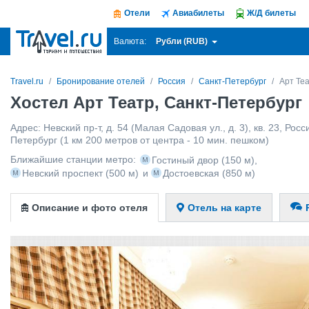
Отели
Авиабилеты
Ж/Д билеты
Рубли (RUB)
Валюта:
Travel.ru
Бронирование отелей
Россия
Санкт-Петербург
Арт Те
Хостел Арт Театр, Санкт-Петербург
Адрес:
Невский пр-т, д. 54 (Малая Садовая ул., д. 3), кв. 23
,
Росс
Петербург
(1 км 200 метров от центра - 10 мин. пешком)
Ближайшие станции метро:
Гостиный двор
(150 м)
,
Невский проспект
(500 м)
и
Достоевская
(850 м)
Описание и фото отеля
Отель на карте