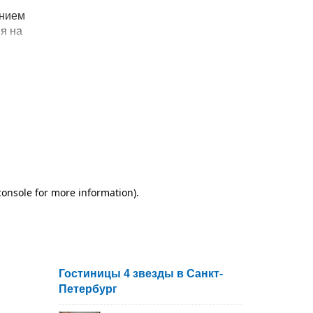
анием
я на
.,) в
ожно
спорта
Гостиницы 4 звезды в Санкт-
Петербург