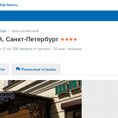
Ж/Д билеты
бург
Ария на Кирочной
й, Санкт-Петербург
г
(2 км 300 метров от центра - 20 мин. пешком)
рте
Реальные отзывы