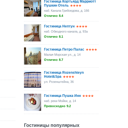
Гостиница Кортъярд Марриотт
Пушкин Отель
наб. Канала Грибоедова, д. 166
Отлично
8.4
Гостиница Нептун
наб. Обводного канала, д. 93а
Отлично
8.1
Гостиница Петро Палас
Малая Морская ул., д. 14
Отлично
8.7
Гостиница Rozenshteyn
Hotel&Spa
ул. Розенштейна, 36
Гостиница Пушка Инн
наб. реки Мойки, д. 14
Превосходно
9.2
Гостиницы популярных