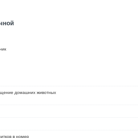
очной
ник
ещение домашних животных
питков в номер