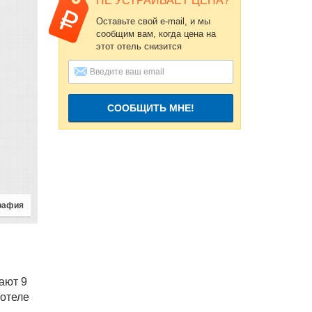
НЕ УСТРАИВАЕТ ЦЕНА?
Оставьте свой e-mail, и мы
сообщим вам, когда цена на
этот отель снизится
СООБЩИТЬ МНЕ!
рафия
ают 9
 отеле