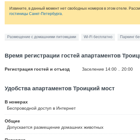
Извините, в данный момент нет свободных номеров в этом отеле. Расс
гостиницы Санкт-Петербурга
.
Размещение с домашними питомцами
Wi-Fi бесплатно
Паркинг б
Время регистрации гостей апартаментов Троиц
Регистрация гостей и отъезд
Заселение 14:00 .. 20:00
Удобства апартаментов Троицкий мост
В номерах
Беспроводной
доступ в Интернет
Общие
Допускается размещение домашних животных