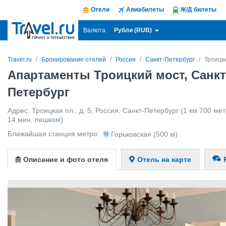
Отели
Авиабилеты
Ж/Д билеты
Рубли (RUB)
Валюта:
Travel.ru
Бронирование отелей
Россия
Санкт-Петербург
Троицк
Апартаменты Троицкий мост, Санкт
Петербург
Адрес:
Троицкая пл., д. 5
,
Россия
,
Санкт-Петербург
(1 км 700 мет
14 мин. пешком)
Ближайшая станция метро:
Горьковская
(500 м)
Описание и фото отеля
Отель на карте