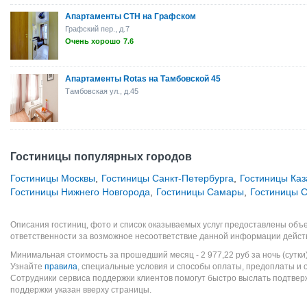
Апартаменты СТН на Графском
Графский пер., д.7
Очень хорошо
7.6
Апартаменты Rotas на Тамбовской 45
Тамбовская ул., д.45
Гостиницы популярных городов
Гостиницы Москвы
,
Гостиницы Санкт-Петербурга
,
Гостиницы Каз
Гостиницы Нижнего Новгорода
,
Гостиницы Самары
,
Гостиницы С
Описания гостиниц, фото и список оказываемых услуг предоставлены объе
ответственности за возможное несоответствие данной информации дейст
Минимальная стоимость за прошедший месяц -
2 977,22
руб
за ночь (сутки
Узнайте
правила
, специальные условия и способы оплаты, предоплаты и 
Сотрудники сервиса поддержки клиентов помогут быстро выслать подтве
поддержки указан вверху страницы.