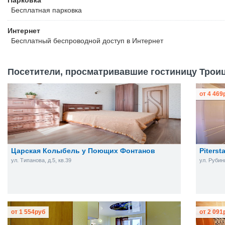
Парковка
Бесплатная
парковка
Интернет
Бесплатный
беспроводной доступ в Интернет
Посетители, просматривавшие гостиницу Троицк
от
4 469
Царская Колыбель у Поющих Фонтанов
Piters
ул. Типанова, д.5, кв.39
ул. Рубин
от
1 554
руб
от
2 091