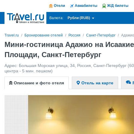
Отели
Авиабилеты
Ж/Д билеты
Рубли (RUB)
Валюта:
Travel.ru
Бронирование отелей
Россия
Санкт-Петербург
Адажио
Мини-гостиница Адажио на Исааки
Площади, Санкт-Петербург
Адрес:
Большая Морская улица, 34
,
Россия
,
Санкт-Петербург
(60
центра - 5 мин. пешком)
Описание и фото отеля
Отель на карте