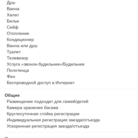
осуществляются исключительно между вами и отелем. Плата за 
Душ
ночь. Количество дополнительных кроватей зависит от категори
Ванна
информацией о вместимости выбранного номера.
Халат
Белье
Сейф
Отопление
Кондиционер
Ванна или душ
Туалет
Телевизор
Услуга «звонок-будильник»/Будильник
Полотенца
Фен
Беспроводной
доступ в Интернет
Общие
Размещение подходит для семей/детей
Камера хранения багажа
Круглосуточная стойка регистрации
Индивидуальная регистрация заезда/отъезда
Ускоренная регистрация заезда/отъезда