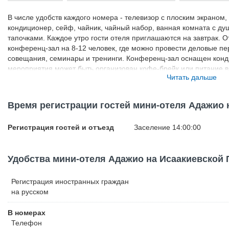
В числе удобств каждого номера - телевизор с плоским экраном,
кондиционер, сейф, чайник, чайный набор, ванная комната с ду
тапочками. Каждое утро гости отеля приглашаются на завтрак. 
конференц-зал на 8-12 человек, где можно провести деловые пе
совещания, семинары и тренинги. Конференц-зал оснащен конд
мероприятия может быть организован кофе-брейк или питание 
Читать дальше
услуги: круглосуточная стойка регистрации, прокат автомобилей,
принадлежности, камера хранения багажа, факс, сканирование,
иностранных граждан, визовая поддержка, услуги гида, переводчи
Время регистрации гостей мини-отеля Адажио
концертные залы, заказ экскурсий по городу, прачечная и химчи
Адажио на Исаакиевской Площади находится в Адмиралтейском р
Регистрация гостей и отъезд
Заселение 14:00:00
Исаакиевского собора, в 600 метрах от здания Адмиралтейства и
Расстояние до аэропорта Пулково составляет 15 км. Важная инф
никотиносодержащей продукции (кальян, вейп, электронная сигаре
Удобства мини-отеля Адажио на Исаакиевской
общедоступных местах внутри самого отеля категорически запр
специально отведенном месте. Информация о типе питания, вкл
тарифа. Российским гражданам при заезде обязательно нужно и
Регистрация иностранных граждан
Если для въезда в страну вам требуется виза, ваш отель в боль
на русском
необходимые документы для ее получения. За более подробной
контактная информация указана в подтверждении бронирования.
В номерах
дополнительная плата, даже в случае последующей отмены бро
Телефон