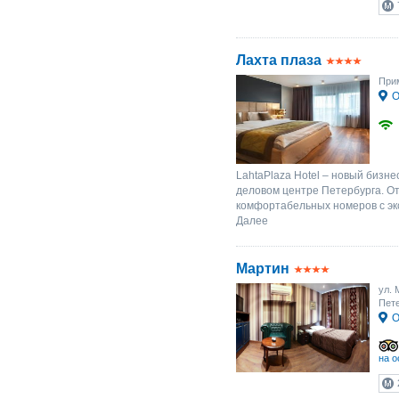
Лахта плаза
Прим
О
LahtaPlaza Hotel – новый бизне
деловом центре Петербурга. Оте
комфортабельных номеров с эк
Далее
Мартин
ул. 
Пете
О
на о