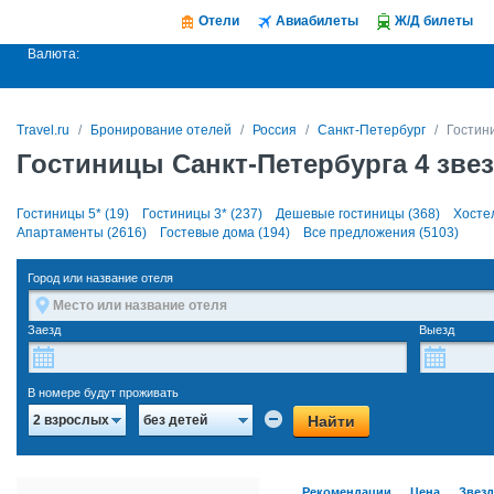
Отели
Авиабилеты
Ж/Д билеты
Валюта:
Travel.ru
Бронирование отелей
Россия
Санкт-Петербург
Гостин
Гостиницы Санкт-Петербурга 4 зве
Гостиницы 5* (19)
Гостиницы 3* (237)
Дешевые гостиницы (368)
Хосте
Апартаменты (2616)
Гостевые дома (194)
Все предложения (5103)
Город или название отеля
Заезд
Выезд
В номере будут проживать
Найти
2 взрослых
без детей
Рекомендации
Цена
Звез