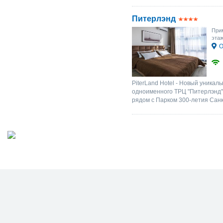
Питерлэнд
Прим
эта
О
PiterLand Hotel - Новый уникал
одноименного ТРЦ "Питерлэнд".
рядом с Парком 300-летия Санк