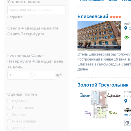
Уточнить поиск
Елисеевский
Например
наб.
Отели 4 звезды на карте
О
Санкт-Петербурга
Отель Елисеевский расположил
Гостиницы Санкт-
построенный в конце 19 века, 
Петербурга 4 звезды: цены
Елисеева в самом сердце Санкт
за ночь
Далее
–
руб
Золотой Треугольник
Невс
Оценка гостей
Пете
Идеально
О
Превосходно
Отлично
на о
Очень хорошо
Хорошо