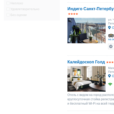
Неплохо
Индиго Санкт-Петербу
Удовлетворительно
Без оценки
ул. 
Пете
О
на о
Калейдоскоп Голд
Мала
Пете
О
Отель с видом на город располо
круглосуточная стойка регистра
и бесплатный Wi-Fi на всей те