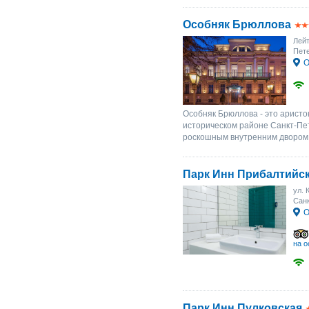
Особняк Брюллова
Лей
Пете
О
Особняк Брюллова - это аристо
историческом районе Санкт-Пе
роскошным внутренним двором, 
Парк Инн Прибалтийс
ул. 
Санк
О
на о
Парк Инн Пулковская