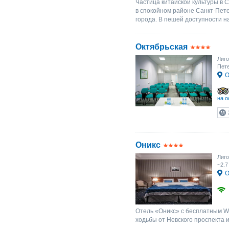
Частица китайской культуры в 
в спокойном районе Санкт-Пете
города. В пешей доступности н
Октябрьская
Лиго
Пете
О
на о
Оникс
Лиго
~2.7
О
Отель «Оникс» с бесплатным Wi
ходьбы от Невского проспекта и