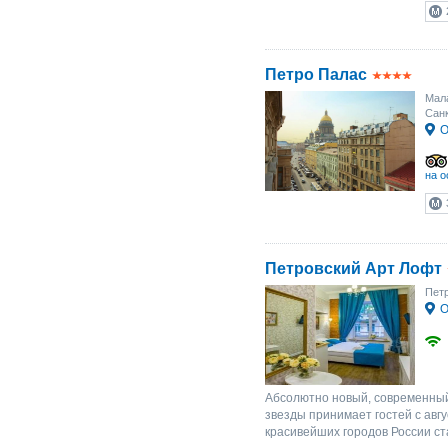
Петро Палас
Мала
Санк
О
на о
Петровский Арт Лофт
Петр
О
Абсолютно новый, современный
звезды принимает гостей с авг
красивейших городов России ст