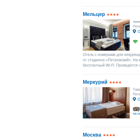
Мельцер
лини
Пете
О
Отель с номерами для некурящи
от стадиона «Петровский». На 
бесплатный Wi-Fi. Проводится э
Меркурий
Тавр
Пете
О
на о
Москва