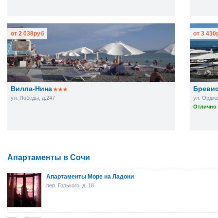
от
2 038
руб
от
3 430
Вилла-Нина
Бреви
ул. Победы, д.247
ул. Орджо
Отлично 
Апартаменты в Сочи
Апартаменты Море на Ладони
пер. Горького, д. 18