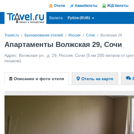
Отели
Авиабилеты
Ж/Д билеты
Рубли (RUB)
Валюта:
Travel.ru
Бронирование отелей
Россия
Сочи
Волжская 29
Апартаменты Волжская 29, Сочи
Адрес:
Волжская ул., д. 29
,
Россия
,
Сочи
(5 км 200 метров от цен
пешком)
Описание и фото отеля
Отель на карте