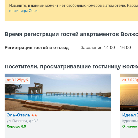
Извините, в данный момент нет свободных номеров в этом отеле. Расс
гостиницы Сочи
.
Время регистрации гостей апартаментов Волжс
Регистрация гостей и отъезд
Заселение 14:00 .. 16:00
Посетители, просматривавшие гостиницу Волжск
от
3 125
руб
от
3 023
Эль-Отель
Идеал 
ул. Пирогова, д.40/2
Курортный 
Хорошо 6.9
Отлично 