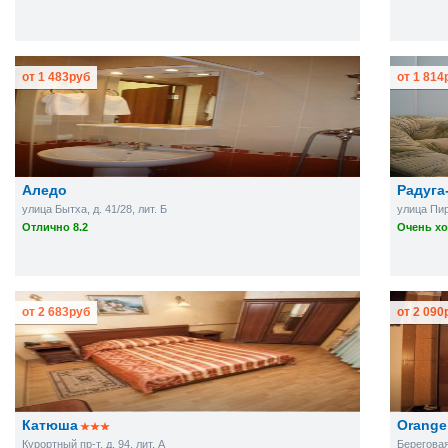
от
1 483
руб
от
1 814
Аледо
Радуга
улица Бытха, д. 41/28, лит. Б
улица Пир
Отлично 8.2
Очень хо
от
2 683
руб
от
2 090
Катюша
Orange
Курортный пр-т, д. 94, лит. А
Береговая