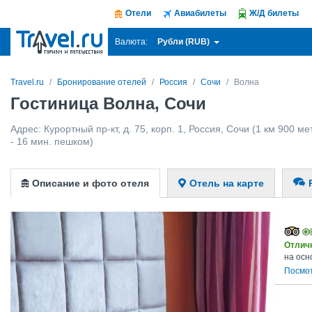
Отели
Авиабилеты
Ж/Д билеты
Рубли (RUB)
Валюта:
Travel.ru
Бронирование отелей
Россия
Сочи
Волна
Гостиница Волна, Сочи
Адрес:
Курортный пр-кт, д. 75, корп. 1
,
Россия
,
Сочи
(1 км 900 ме
- 16 мин. пешком)
Описание и фото отеля
Отель на карте
Отлич
на осн
Посмо